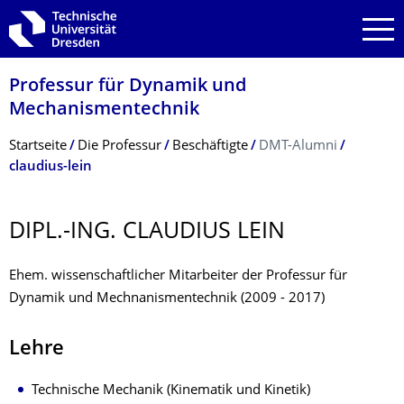
Zur Hauptnavigation springen
Zur Suche springen
Zum Inhalt springen
Professur für Dynamik und
Mechanismentechnik
Breadcrumb-Menü
Startseite
Die Professur
Beschäftigte
DMT-Alumni
claudius-lein
DIPL.-ING. CLAUDIUS LEIN
Ehem. wissenschaftlicher Mitarbeiter der Professur für
Dynamik und Mechnanismentechnik (2009 - 2017)
Lehre
Technische Mechanik (Kinematik und Kinetik)