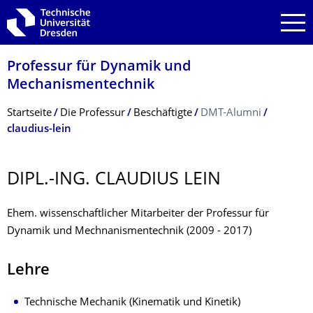
Zur Hauptnavigation springen
Zur Suche springen
Zum Inhalt springen
Professur für Dynamik und
Mechanismentechnik
Breadcrumb-Menü
Startseite
Die Professur
Beschäftigte
DMT-Alumni
claudius-lein
DIPL.-ING. CLAUDIUS LEIN
Ehem. wissenschaftlicher Mitarbeiter der Professur für
Dynamik und Mechnanismentechnik (2009 - 2017)
Lehre
Technische Mechanik (Kinematik und Kinetik)