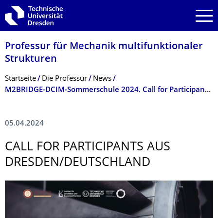
Zur Hauptnavigation springen
Zur Suche springen
Zum Inhalt springen
Professur für Mechanik multifunktionaler
Strukturen
Breadcrumb-Menü
Startseite
Die Professur
News
M2BRIDGE-DCIM-Sommerschule 2024. Call for Participants aus Dresden/Deutschland
05.04.2024
CALL FOR PARTICIPANTS AUS
DRESDEN/DEUTSCHLAND