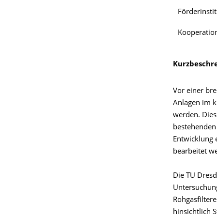
Förderinstit
Kooperation
Kurzbeschr
Vor einer br
Anlagen im k
werden. Diese
bestehenden 
Entwicklung e
bearbeitet w
Die TU Dresd
Untersuchung
Rohgasfilter
hinsichtlich