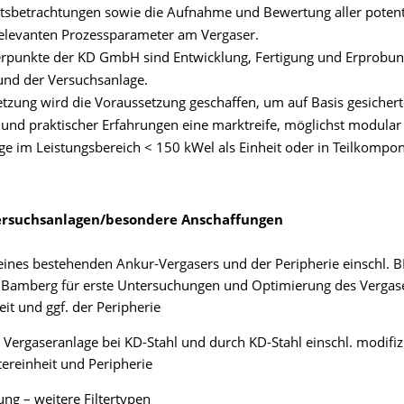
tsbetrachtungen sowie die Aufnahme und Bewertung aller potentie
relevanten Prozessparameter am Vergaser.
rpunkte der KD GmbH sind Entwicklung, Fertigung und Erprobun
 und der Versuchsanlage.
tzung wird die Voraussetzung geschaffen, um auf Basis gesichert
 und praktischer Erfahrungen eine marktreife, möglichst modular
ge im Leistungsbereich < 150 kWel als Einheit oder in Teilkompo
ersuchsanlagen/besondere Anschaffungen
ines bestehenden Ankur-Vergasers und der Peripherie einschl. 
 Bamberg für erste Untersuchungen und Optimierung des Vergase
eit und ggf. der Peripherie
 Vergaseranlage bei KD-Stahl und durch KD-Stahl einschl. modifiz
tereinheit und Peripherie
ng – weitere Filtertypen