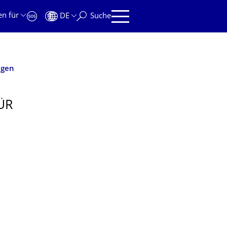
en für
DE
Suche
agen
ÜR