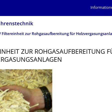
Information
ahrens­technik
Filtereinheit zur Rohgasaufbereitung für Holzvergasungsanl
EINHEIT ZUR ROHGASAUFBEREI­TUNG F
ERGASUNGS­ANLAGEN