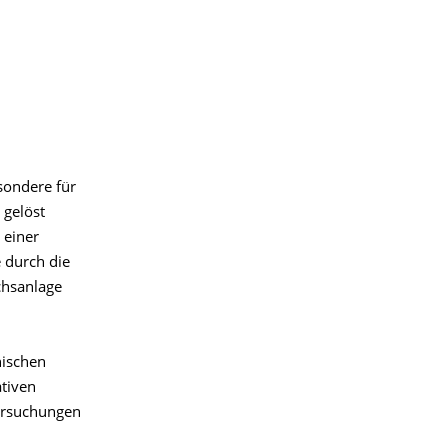
sondere für
 gelöst
 einer
 durch die
chsanlage
nischen
tiven
tersuchungen