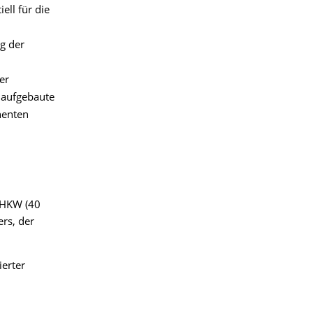
ll für die
g der
er
 aufgebaute
nenten
BHKW (40
rs, der
ierter