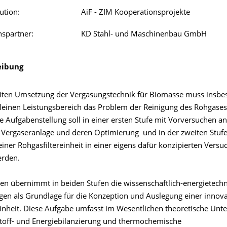
ution:
AiF - ZIM Kooperationsprojekte
spartner:
KD Stahl- und Maschinenbau GmbH
eibung
eiten Umsetzung der Vergasungstechnik für Biomasse muss insbe
leinen Leistungsbereich das Problem der Reinigung des Rohgases
 Aufgabenstellung soll in einer ersten Stufe mit Vorversuchen an
Vergaseranlage und deren Optimierung und in der zweiten Stufe
iner Rohgasfiltereinheit in einer eigens dafür konzipierten Versu
erden.
en übernimmt in beiden Stufen die wissenschaftlich-energietech
en als Grundlage für die Konzeption und Auslegung einer innova
einheit. Diese Aufgabe umfasst im Wesentlichen theoretische Un
 Stoff- und Energiebilanzierung und thermochemische