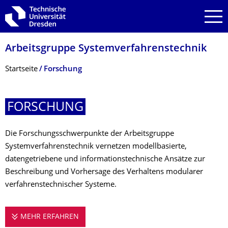
Zur Hauptnavigation springen
Zur Suche springen
Zum Inhalt springen
Arbeitsgruppe Systemverfahrens­technik
Breadcrumb-Menü
Startseite
Forschung
FORSCHUNG
Die Forschungsschwerpunkte der Arbeitsgruppe
Systemverfahrenstechnik vernetzen modellbasierte,
datengetriebene und informationstechnische Ansätze zur
Beschreibung und Vorhersage des Verhaltens modularer
verfahrenstechnischer Systeme.
MEHR ERFAHREN
FORSCHUNG