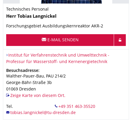
Technisches Personal
Name
Herr
Tobias
Langnickel
Forschungsgebiet Ausbildungskernreaktor AKR-2
E-MAIL SENDEN
Organisationsname
Institut für Verfahrenstechnik und Umwelttechnik - Professur 
Institut für Verfahrenstechnik und Umwelttechnik -
Professur für Wasserstoff- und Kernenergietechnik
Adresse
Besuchsadresse:
Walther-Pauer-Bau, PAU 214/2
George-Bähr-Straße 3b
01069
Dresden
Zeige Karte von diesem Ort.
Tel.