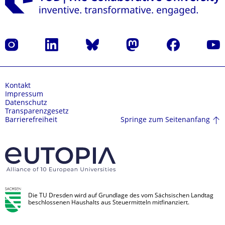
Instagram
LinkedIn
Bluesky
Mastodon
Facebook
Yout
Kontakt
Impressum
Datenschutz
Transparenzgesetz
Springe zum Seitenanfang
Barrierefreiheit
Die TU Dresden wird auf Grundlage des vom Sächsischen Landtag
beschlossenen Haushalts aus Steuermitteln mitfinanziert.