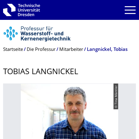
Zur Hauptnavigation springen
Zur Suche springen
Zum Inhalt springen
Breadcrumb-Menü
Startseite
Die Professur
Mitarbeiter
Langnickel, Tobias
TOBIAS LANGNICKEL
© Tina Mäntler