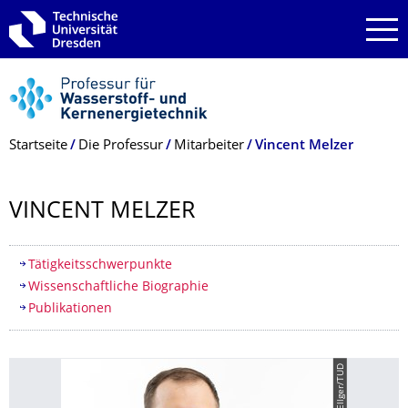
Zur Hauptnavigation springen
Zur Suche springen
Zum Inhalt springen
Breadcrumb-Menü
Startseite
Die Professur
Mitarbeiter
Vincent Melzer
VINCENT MELZER
Inhaltsverzeichnis
Tätigkeitsschwerpunkte
Wissenschaftliche Biographie
Publikationen
© Sven Ellger/TUD