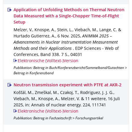
Application of Unfolding Methods on Thermal Neutron
Data Measured with a Single-Chopper Time-of-Flight
Setup
Melzer, V., Knospe, A., Stein, L., Viebach, M., Lange, C. &
Hurtado Gutierrez, A.
,
6 Nov. 2025
,
ANIMMA 2025 –
Advancements in Nuclear Instrumentation Measurement
Methods and their Applications
.
EDP Sciences - Web of
Conferences
,
Band 338
.
7 S.
,
04031
Elektronische (Volltext-)Version
Publikation: Beitrag in Buch/Konferenzbericht/Sammelband/Gutachten >
Beitrag in Konferenzband
Neutron transmission experiment with PTFE at AKR-2
Košťál, M., Zmeškal, M., Czakoj, T., Rodriguez, J. J. G.,
Viebach, M., Knospe, A., Melzer, V. & 11 weitere
,
16 Juli
2025
,
in: Annals of nuclear energy
.
224
,
111741
Elektronische (Volltext-)Version
Publikation: Beitrag in Fachzeitschrift > Forschungsartikel