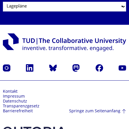
Instagram
LinkedIn
Bluesky
Mastodon
Facebook
Yout
Kontakt
Impressum
Datenschutz
Transparenzgesetz
Springe zum Seitenanfang
Barrierefreiheit