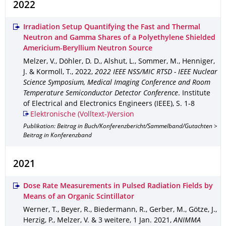
2022
Irradiation Setup Quantifying the Fast and Thermal
Neutron and Gamma Shares of a Polyethylene Shielded
Americium-Beryllium Neutron Source
Melzer, V., Döhler, D. D., Alshut, L., Sommer, M., Henniger,
J. & Kormoll, T.
,
2022
,
2022 IEEE NSS/MIC RTSD - IEEE Nuclear
Science Symposium, Medical Imaging Conference and Room
Temperature Semiconductor Detector Conference
.
Institute
of Electrical and Electronics Engineers (IEEE)
,
S. 1-8
Elektronische (Volltext-)Version
Publikation: Beitrag in Buch/Konferenzbericht/Sammelband/Gutachten >
Beitrag in Konferenzband
2021
Dose Rate Measurements in Pulsed Radiation Fields by
Means of an Organic Scintillator
Werner, T., Beyer, R., Biedermann, R., Gerber, M., Götze, J.,
Herzig, P., Melzer, V. & 3 weitere
,
1 Jan. 2021
,
ANIMMA