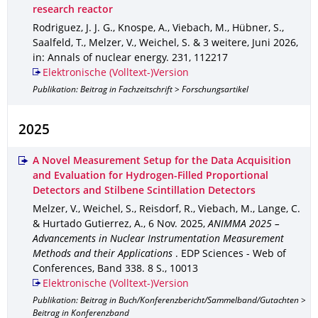
research reactor
Rodriguez, J. J. G., Knospe, A., Viebach, M., Hübner, S.,
Saalfeld, T., Melzer, V., Weichel, S. & 3 weitere
,
Juni 2026
,
in: Annals of nuclear energy
.
231
,
112217
Elektronische (Volltext-)Version
Publikation: Beitrag in Fachzeitschrift > Forschungsartikel
2025
A Novel Measurement Setup for the Data Acquisition
and Evaluation for Hydrogen-Filled Proportional
Detectors and Stilbene Scintillation Detectors
Melzer, V., Weichel, S., Reisdorf, R., Viebach, M., Lange, C.
& Hurtado Gutierrez, A.
,
6 Nov. 2025
,
ANIMMA 2025 –
Advancements in Nuclear Instrumentation Measurement
Methods and their Applications
.
EDP Sciences - Web of
Conferences
,
Band 338
.
8 S.
,
10013
Elektronische (Volltext-)Version
Publikation: Beitrag in Buch/Konferenzbericht/Sammelband/Gutachten >
Beitrag in Konferenzband