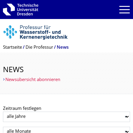
Zur Hauptnavigation springen
Zur Suche springen
Zum Inhalt springen
Breadcrumb-Menü
Startseite
Die Professur
News
NEWS
Newsübersicht abonnieren
Zeitraum festlegen
Jahr auswählen
Monat auswählen