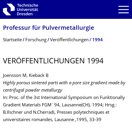
Zur Hauptnavigation springen
Zur Suche springen
Zum Inhalt springen
Professur für Pulvermetallurgie
Breadcrumb-Menü
Startseite
Forschung
Veröffentlichungen
1994
VERÖFFENTLI­CHUNGEN 1994
Joensson M, Kieback B
Highly porous sintered parts with a pore size gradient made by
centrifugal powder metallurgy
In: Proc. of the 3st International Symposium on Funktionally
Gradient Materials FGM`94, Lausanne(CH), 1994; Hrsg.:
B.Ilschner und N.Cherradi, Presses polytechniques et
universitaires romandes, Lausanne ,1995, 33-39