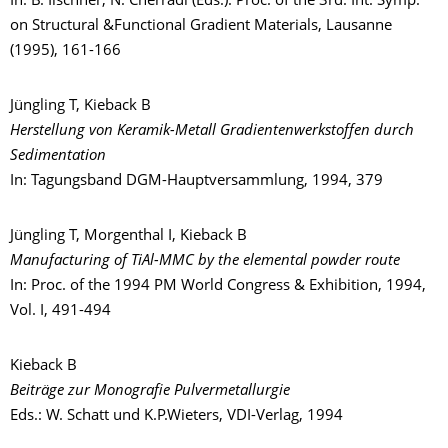
In: B. Ilschner, N. Cherradi (Eds.): Proc. of the 3rd. Int. Symp.
on Structural &Functional Gradient Materials, Lausanne
(1995), 161-166
Jüngling T, Kieback B
Herstellung von Keramik-Metall Gradientenwerkstoffen durch
Sedimentation
In: Tagungsband DGM-Hauptversammlung, 1994, 379
Jüngling T, Morgenthal I, Kieback B
Manufacturing of TiAl-MMC by the elemental powder route
In: Proc. of the 1994 PM World Congress & Exhibition, 1994,
Vol. I, 491-494
Kieback B
Beiträge zur Monografie Pulvermetallurgie
Eds.: W. Schatt und K.P.Wieters, VDI-Verlag, 1994