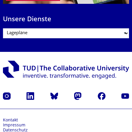
Unsere Dienste
Instagram
LinkedIn
Bluesky
Mastodon
Facebook
Yout
Kontakt
Impressum
Datenschutz