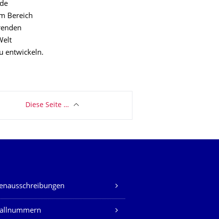
nde
im Bereich
hrenden
Welt
 entwickeln.
Diese Seite …
lenausschreibungen
fallnummern