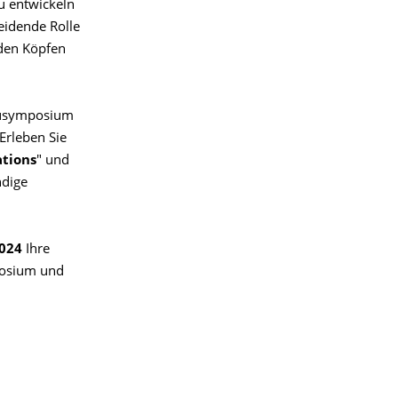
zu entwickeln
eidende Rolle
den Köpfen
bausymposium
Erleben Sie
ations
" und
ndige
2024
Ihre
posium und