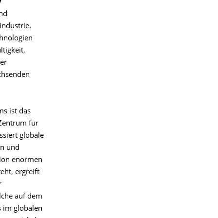
y
und
ndustrie.
chnologien
tigkeit,
er
achsenden
s ist das
 Zentrum für
siert globale
en und
tion enormen
ht, ergreift
r
elche auf dem
 im globalen