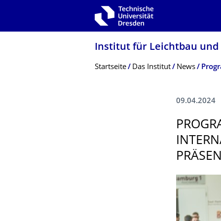
Zur Hauptnavigation springen
Zur Suche springen
Zum Inhalt springen
Institut für Leichtbau und
Breadcrumb-Menü
Startseite
Das Institut
News
09.04.2024
PROGRA
INTERN
PRÄSEN