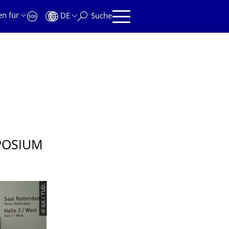
en für
DE
Suche
O­SIUM
© ILK / TUD.