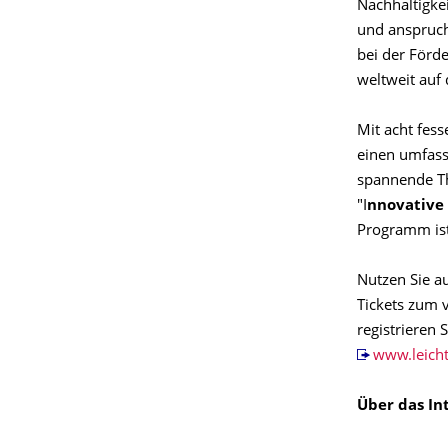
Nachhaltigkei
und anspruch
bei der Förd
weltweit auf
Mit acht fes
einen umfass
spannende T
"I
nnovative 
Programm is
Nutzen Sie a
Tickets zum 
registrieren 
www.leich
Über das In