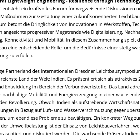
al Lightweight Engineering - Resilience through Technolog
“ entsteht ein kraftvolles Forum für wegweisende Diskussionen 
aßnahmen zur Gestaltung einer zukunftsorientierten Leichtbaui
m betont die Dringlichkeit von Innovationen in Werkstoffen, Te
 angesichts progressiver Megatrends wie Digitalisierung, Nachhal
g, Konnektivität und Mobilität. In diesem Zusammenhang spielt d
bau eine entscheidende Rolle, um die Bedürfnisse einer stetig w
ung zu erfüllen.
ige Partnerland des Internationalen Dresdner Leichtbausymposium
eichste Land der Welt: Indien. Es präsentiert sich als attraktives
d Entwicklung im Bereich der Verbundwerkstoffe. Das Land adres
 nachhaltige Mobilität und Energieerzeugung in einer wachsend
den Bevölkerung. Obwohl Indien als aufstrebende Wirtschaftsna
ungen in Bezug auf Luft- und Wasserverschmutzung gegenüberste
, um ebendiese Probleme zu bewältigen. Ein konkreter Weg zu
 der Umweltbelastung ist der Einsatz von Leichtbauverfahren, w
äsentiert und diskutiert werden. Die wachsende Präsenz Indiens