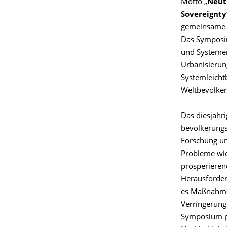
Motto „
Neutr
Sovereignty
gemeinsame M
Das Symposiu
und Systemen
Urbanisierun
Systemleicht
Weltbevölker
Das diesjähr
bevölkerungsr
Forschung un
Probleme wie
prosperieren
Herausforder
es Maßnahmen
Verringerung
Symposium pr