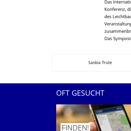
Das Internat
Konferenz, d
des Leichtbau
Veranstaltung
zusammenbrin
Das Symposiu
Zu dieser Seite
Saskia Trute
OFT GESUCHT
FINDEN!