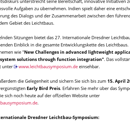
tsdiskurs unterstreicht seine Bereitschaft, innovative Initiativen 
svolle Aufgaben zu übernehmen. Indien spielt daher eine entsch
erung des Dialogs und der Zusammenarbeit zwischen den führen
 dem Gebiet des Leichtbaus.
selnden Sitzungen bietet das 27. Internationale Dresdner Leicht
enden Einblick in die gesamte Entwicklungskette des Leichtbaus. 
hemen wie "
New Challenges in advanced lightweight applic
system solutions through function integration"
. Das vollstä
t unter
www.leichtbausymposium.de
einsehbar.
ußerdem die Gelegenheit und sichern Sie sich bis zum
15. April 
vergünstigten
Early Bird Preis
. Erfahren Sie mehr über das Sym
Sie sich noch heute auf der offziellen Website unter
tbausymposium.de
.
ternationale Dresdner Leichtbau-Symposium: