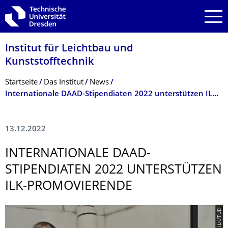
Zur Hauptnavigation springen
Zur Suche springen
Zum Inhalt springen
Institut für Leichtbau und
Kunststofftechnik
Breadcrumb-Menü
Startseite
Das Institut
News
Internationale DAAD-Stipendiaten 2022 unterstützen ILK-Promovierende
13.12.2022
INTERNATIONALE DAAD-
STIPENDIATEN 2022 UNTERSTÜTZEN
ILK-PROMOVIERENDE
© ILK/TUD