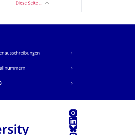
Diese Seite …
lenausschreibungen
fallnummern
B
Instagram
LinkedIn
Bluesky