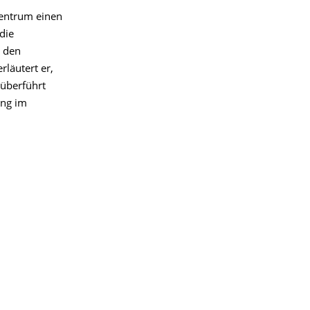
zentrum einen
die
r den
läutert er,
 überführt
ung im