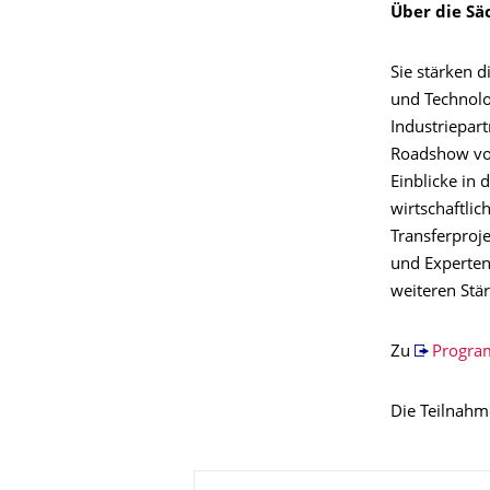
Über die Sä
Sie stärken d
und Technolo
Industriepart
Roadshow vor
Einblicke in 
wirtschaftli
Transferproj
und Experten
weiteren Stä
Zu
Progra
Die Teilnahme
Zu dieser Seite