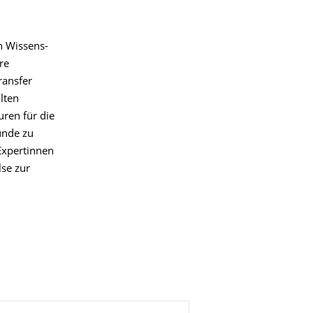
n Wissens-
re
ransfer
lten
uren für die
ünde zu
Expertinnen
se zur