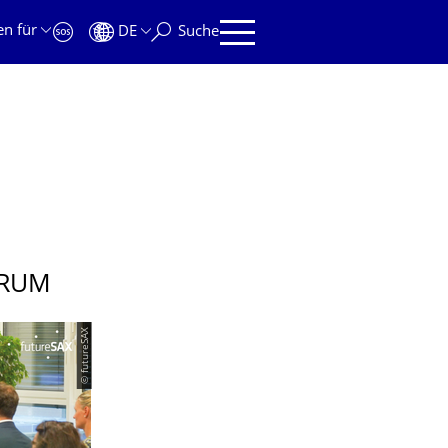
en für
DE
Suche
TRUM
© futureSAX