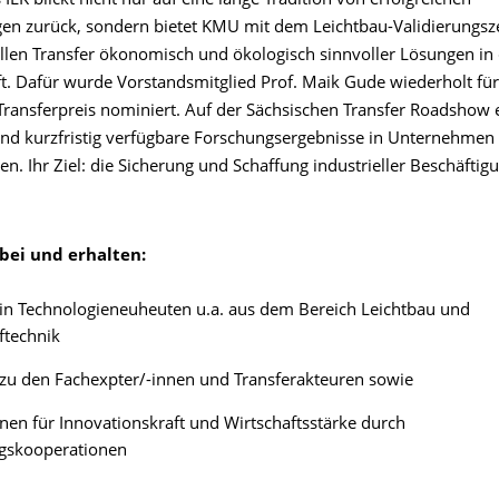
ILK blickt nicht nur auf eine lange Tradition von erfolgreichen
n zurück, sondern bietet KMU mit dem Leichtbau-Validierungs
ellen Transfer ökonomisch und ökologisch sinnvoller Lösungen in 
ft. Dafür wurde Vorstandsmitglied Prof. Maik Gude wiederholt fü
ransferpreis nominiert. Auf der Sächsischen Transfer Roadshow er
und kurzfristig verfügbare Forschungsergebnisse in Unternehmen
. Ihr Ziel: die Sicherung und Schaffung industrieller Beschäftig
abei und erhalten:
 in Technologieneuheuten u.a. aus dem Bereich Leichtbau und
ftechnik
zu den Fachexpter/-innen und Transferakteuren sowie
onen für Innovationskraft und Wirtschaftsstärke durch
gskooperationen