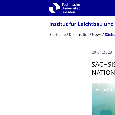
Zur Hauptnavigation springen
Zur Suche springen
Zum Inhalt springen
Institut für Leichtbau und
Breadcrumb-Menü
Startseite
Das Institut
News
20.01.2023
SÄCHSI
NATION