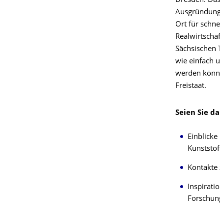
Dresden. Das 
Ausgründunge
Ort für schn
Realwirtscha
Sächsischen T
wie einfach 
werden können
Freistaat.
Seien Sie d
Einblicke
Kunststof
Kontakte 
Inspirati
Forschun