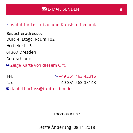
E-MAIL SENDEN
Organisationsname
Institut für Leichtbau und Kunststofftechnik
Institut für Leichtbau und Kunststofftechnik
Adresse
Besucheradresse:
DÜR, 4. Etage, Raum 182
Holbeinstr. 3
01307
Dresden
Deutschland
Zeige Karte von diesem Ort.
Tel.
Fax
+49 351 463-38143
Zu dieser Seite
Thomas Kunz
Letzte Änderung: 08.11.2018