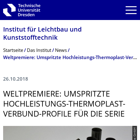
Zur Hauptnavigation springen
Zur Suche springen
Zum Inhalt springen
Institut für Leichtbau und
Kunststofftechnik
Breadcrumb-Menü
Startseite
Das Institut
News
Weltpremiere: Umspritzte Hochleistungs-Thermoplast-Verbund-Profile für die Serie
26.10.2018
WELTPREMIERE: UMSPRITZTE
HOCHLEISTUNGS-THERMOPLAST-
VERBUND-PROFILE FÜR DIE SERIE
© herone GmbH