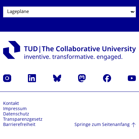
Instagram
LinkedIn
Bluesky
Mastodon
Facebook
Yout
Kontakt
Impressum
Datenschutz
Transparenzgesetz
Springe zum Seitenanfang
Barrierefreiheit