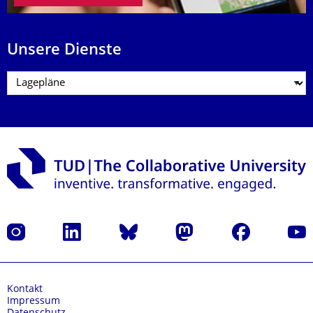
Unsere Dienste
Instagram
LinkedIn
Bluesky
Mastodon
Facebook
Yout
Kontakt
Impressum