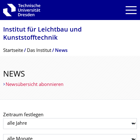
Zur Hauptnavigation springen
Zur Suche springen
Zum Inhalt springen
Institut für Leichtbau und
Kunststofftechnik
Breadcrumb-Menü
Startseite
Das Institut
News
NEWS
Newsübersicht abonnieren
Zeitraum festlegen
Jahr auswählen
Monat auswählen