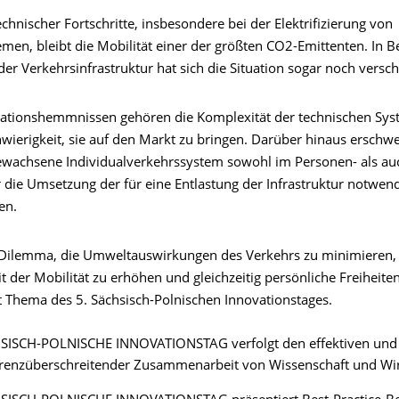
technischer Fortschritte, insbesondere bei der Elektrifizierung von
men, bleibt die Mobilität einer der größten CO2-Emittenten. In B
er Verkehrsinfrastruktur hat sich die Situation sogar noch versch
ationshemmnissen gehören die Komplexität der technischen Sys
wierigkeit, sie auf den Markt zu bringen. Darüber hinaus erschwe
ewachsene Individualverkehrssystem sowohl im Personen- als au
 die Umsetzung der für eine Entlastung der Infrastruktur notwen
en.
 Dilemma, die Umweltauswirkungen des Verkehrs zu minimieren, 
t der Mobilität zu erhöhen und gleichzeitig persönliche Freiheite
t Thema des 5. Sächsisch-Polnischen Innovationstages.
SISCH-POLNISCHE INNOVATIONSTAG verfolgt den effektiven und 
renzüberschreitender Zusammenarbeit von Wissenschaft und Wir