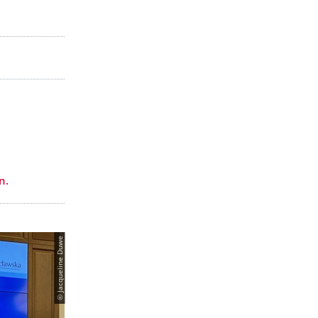
n.
© Jacqueline Duwe