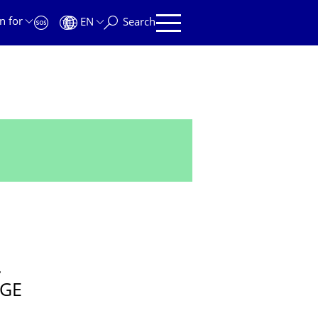
n for
EN
Search
.
IGE