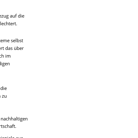
ezug auf die
lechtert.
teme selbst
rt das über
ch im
digen
die
n zu
nachhaltigen
tschaft.