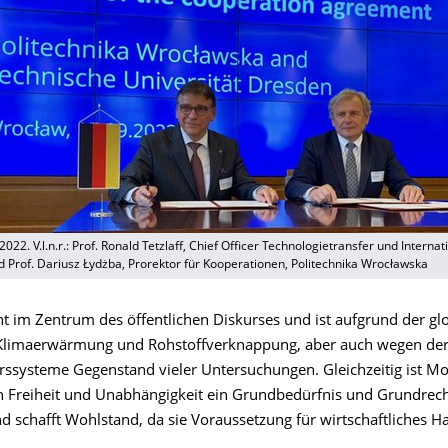
022. V.l.n.r.: Prof. Ronald Tetzlaff, Chief Officer Technologietransfer und Internat
 Prof. Dariusz Łydżba, Prorektor für Kooperationen, Politechnika Wrocławska
ht im Zentrum des öffentlichen Diskurses und ist aufgrund der gl
Klimaerwärmung und Rohstoffverknappung, aber auch wegen der
rssysteme Gegenstand vieler Untersuchungen. Gleichzeitig ist Mob
 Freiheit und Unabhängigkeit ein Grundbedürfnis und Grundrech
 schafft Wohlstand, da sie Voraussetzung für wirtschaftliches Ha