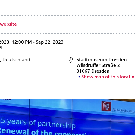
 website
d end time
2023, 12:00 PM - Sep 22, 2023,
M
n
, Deutschland
Address
Stadtmuseum Dresden
Wilsdruffer Straße 2
01067 Dresden
Show map of this locatio