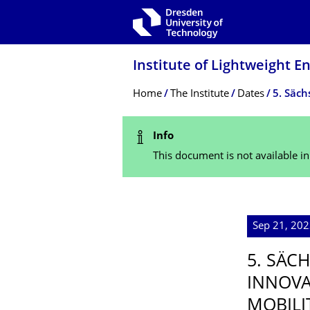
Skip to main navigation
Skip to search
Skip to content
Institute of Lightweight 
Breadcrumb Menu
Home
The Institute
Dates
5. Säch
Status Message
Info
This document is not available i
Sep 21, 202
5. SÄC
INNOVA
MOBILI