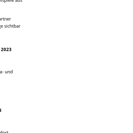
spiele aus
rtner
e sichtbar
r 2023
ma- und
3