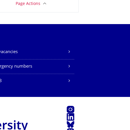
Page Actions
vacancies
rgency numbers
B
Instagram
LinkedIn
Bluesky