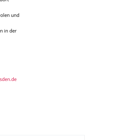
dort
Polen und
n in der