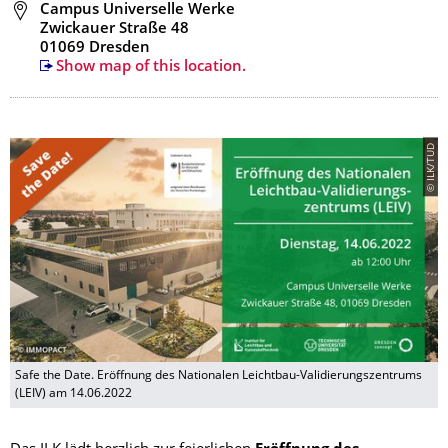
Address
Campus Universelle Werke
Zwickauer Straße 48
01069 Dresden
Show map of this location.
© ILK/TUD
Safe the Date. Eröffnung des Nationalen Leichtbau-Validierungszentrums
(LEIV) am 14.06.2022