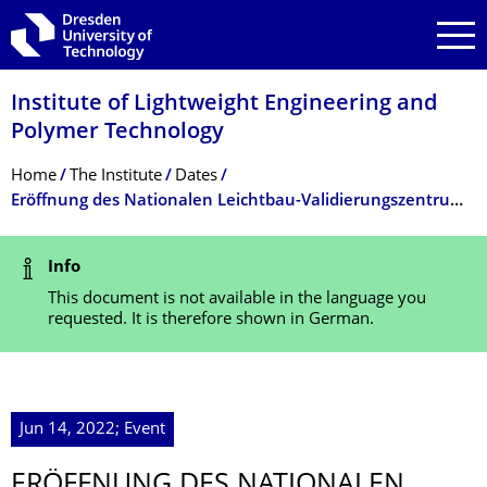
Skip to main navigation
Skip to search
Skip to content
Institute of Lightweight Engineering and
Polymer Technology
Breadcrumb Menu
Home
The Institute
Dates
Eröffnung des Nationalen Leichtbau-Validierungszentrums (LEIV)
Status Message
Info
This document is not available in the language you
requested. It is therefore shown in German.
Jun 14, 2022; Event
ERÖFFNUNG DES NATIONALEN