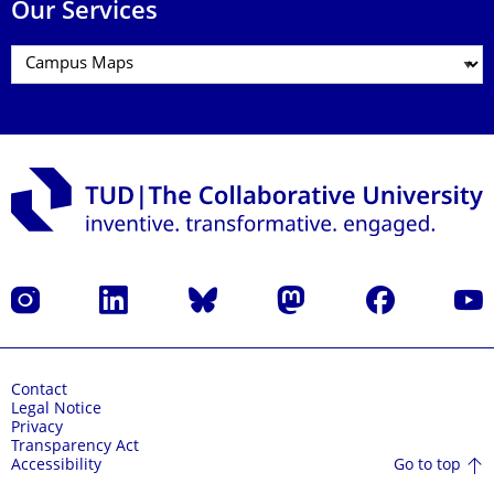
Our Services
Instagram
LinkedIn
Bluesky
Mastodon
Facebook
YouT
Contact
Legal Notice
Privacy
Transparency Act
Go to top
Accessibility