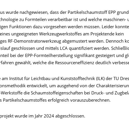
us wurde nachgewiesen, dass der Partikelschaumstoff EPP grunds
echnologie zu Formteilen verarbeitbar ist und welche maschinen- 
igen Funktionen dazu vorgesehen werden müssen. Leider konnte
eines ungeeigneten Werkzeugwerkstoffes am Projektende kein
iges RF-Demonstratorwerkzeug abgemustert werden. Dennoch ko
slauf geschlossen und mittels LCA quantifiziert werden. Schließl
nteil bei der EPP-Formteilherstellung signifikant gesteigert und gl
rfahren gewählt, welche die Ressourceneffizienz deutlich verbess
 am Institut für Leichtbau und Kunststofftechnik (ILK) der TU Dr
ionsmethodik entwickelt, um ausgehend von der Charakterisierun
Werkstoffe die Schaumstoffeigenschaften bei Druck- und Zugbel
s Partikelschaumstoffes erfolgreich vorauszuberechnen.
rojekt wurde im Jahr 2024 abgeschlossen.