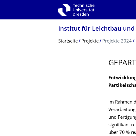
Zur Hauptnavigation springen
Zur Suche springen
Zum Inhalt springen
Institut für Leichtbau und
Breadcrumb-Menü
Startseite
Projekte
Projekte 2024
GEPART
Entwicklung
Partikelsch
Im Rahmen de
Verarbeitung
und Fertigun
signifikant 
über 70 % rea