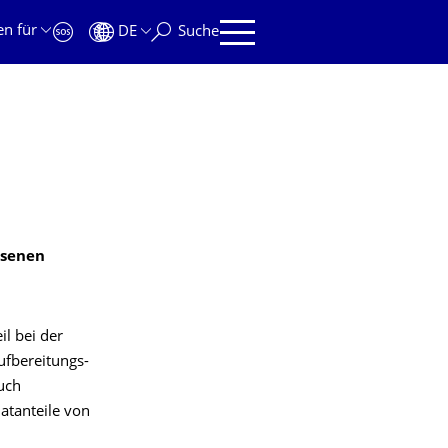
en für
DE
Suche
ssenen
l bei der
ufbereitungs-
uch
atanteile von