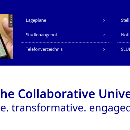
Unsere Dienste
© placit
Lagepläne
Stel
Studienangebot
Not
Telefonverzeichnis
SLU