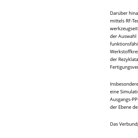
Darüber hina
mittels RF-T
werkzeugseit
der Auswahl 
funktionsfäh
Werkstoffkrei
der Rezyklata
Fertigungsve
Insbesondere
eine Simulat
Ausgangs-PP-
der Ebene de
Das Verbundp