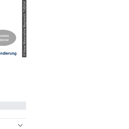
© Neue Materialine Baytreuth; TUD/ILK