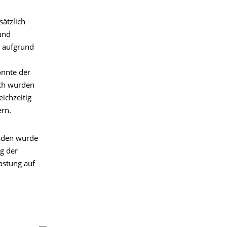
ätzlich
und
 aufgrund
nnte der
ich wurden
eichzeitig
ern.
esden wurde
g der
astung auf