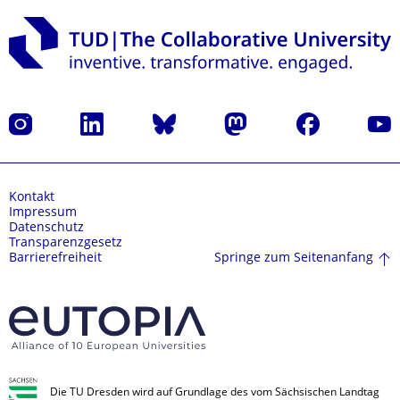
Instagram
LinkedIn
Bluesky
Mastodon
Facebook
Yout
Kontakt
Impressum
Datenschutz
Transparenzgesetz
Springe zum Seitenanfang
Barrierefreiheit
Die TU Dresden wird auf Grundlage des vom Sächsischen Landtag