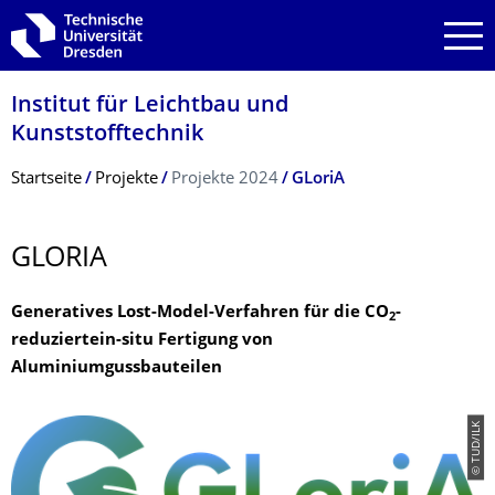
Zur Hauptnavigation springen
Zur Suche springen
Zum Inhalt springen
Institut für Leichtbau und
Kunststofftechnik
Breadcrumb-Menü
Startseite
Projekte
Projekte 2024
GLoriA
GLORIA
Generatives Lost-Model-Verfahren für die CO
-
2
reduziertein-situ Fertigung von
Aluminiumgussbauteilen
© TUD/ILK