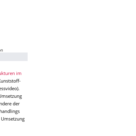
ukturen im
unststoff-
essvideo).
e Umsetzung
ondere der
shandlings
ie Umsetzung