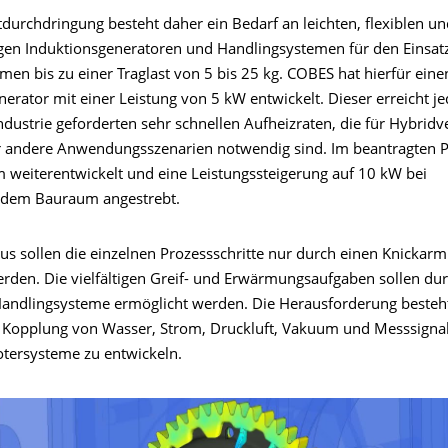
durchdringung besteht daher ein Bedarf an leichten, flexiblen un
igen Induktionsgeneratoren und Handlingsystemen für den Einsatz
en bis zu einer Traglast von 5 bis 25 kg. COBES hat hierfür eine
erator mit einer Leistung von 5 kW entwickelt. Dieser erreicht je
ndustrie geforderten sehr schnellen Aufheizraten, die für Hybrid
r andere Anwendungsszenarien notwendig sind. Im beantragten P
m weiterentwickelt und eine Leistungssteigerung auf 10 kW bei
endem Bauraum angestrebt.
us sollen die einzelnen Prozessschritte nur durch einen Knickar
rden. Die vielfältigen Greif- und Erwärmungsaufgaben sollen du
andlingsysteme ermöglicht werden. Die Herausforderung besteht
e Kopplung von Wasser, Strom, Druckluft, Vakuum und Messsignal
otersysteme zu entwickeln.