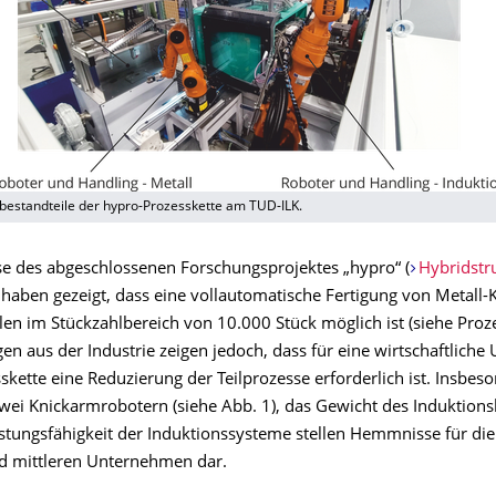
sbestandteile der hypro-Prozesskette am TUD-ILK.
se des abgeschlossenen Forschungsprojektes „hypro“ (
Hybridstr
 haben gezeigt, dass eine vollautomatische Fertigung von Metall-K
len im Stückzahlbereich von 10.000 Stück möglich ist (siehe Proz
n aus der Industrie zeigen jedoch, dass für eine wirtschaftlich
skette eine Reduzierung der Teilprozesse erforderlich ist. Insbes
zwei Knickarmrobotern (siehe Abb. 1), das Gewicht des Induktion
istungsfähigkeit der Induktionssysteme stellen Hemmnisse für d
nd mittleren Unternehmen dar.