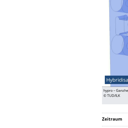
hypro – Ganzhe
© TUD/ILK
Zeitraum