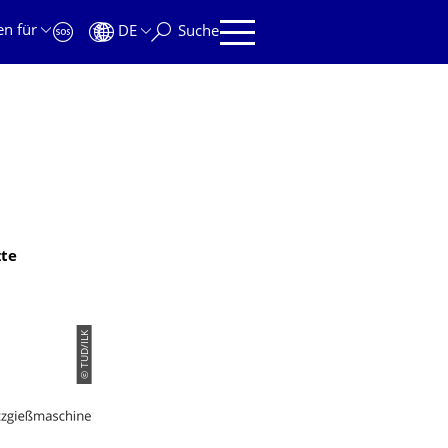
en für
DE
Suche
zte
© TUD/ILK