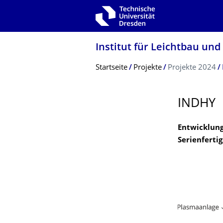
Zur Hauptnavigation springen
Zur Suche springen
Zum Inhalt springen
Institut für Leichtbau und
Breadcrumb-Menü
Startseite
Projekte
Projekte 2024
INDHY
Entwicklung
Serienferti