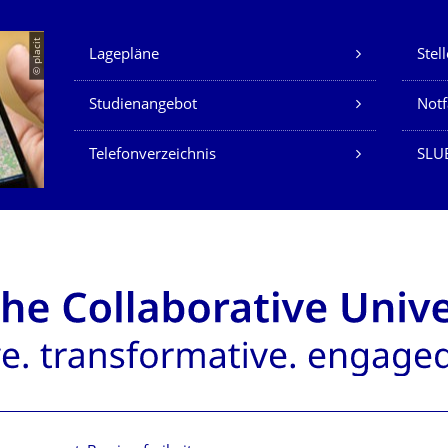
Unsere Dienste
© placit
Lagepläne
Stel
Studienangebot
Not
Telefonverzeichnis
SLU