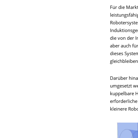
Für die Markt
leistungsfäh
Robotersystem
Induktionsgen
die von der I
aber auch fü
dieses Syste
gleichbleib
Darüber hina
umgesetzt we
kuppelbare H
erforderlich
kleinere Rob