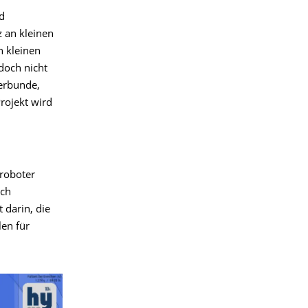
d
 an kleinen
n kleinen
doch nicht
verbunde,
rojekt wird
mroboter
rch
 darin, die
en für