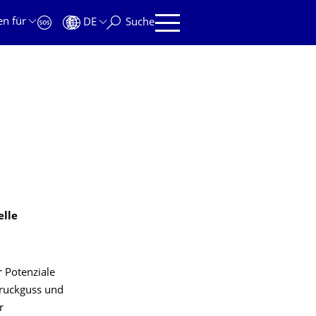
en für
DE
Suche
elle
 Potenziale
druckguss und
r