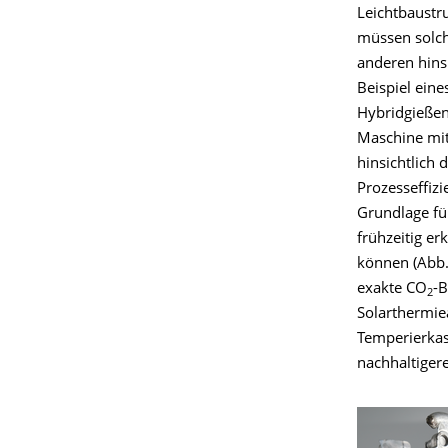
Leichtbaustr
müssen solch
anderen hinsi
Beispiel ein
Hybridgießen
Maschine mit
hinsichtlich 
Prozesseffizi
Grundlage fü
frühzeitig e
können (Abb. 
exakte CO
-B
2
Solarthermie
Temperierkas
nachhaltiger