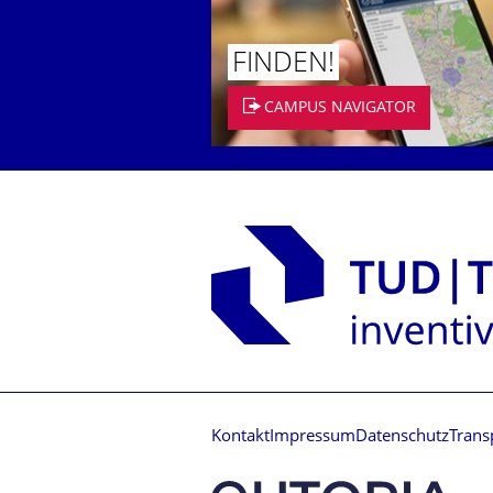
FINDEN!
CAMPUS NAVIGATOR
Kontakt
Impressum
Datenschutz
Trans