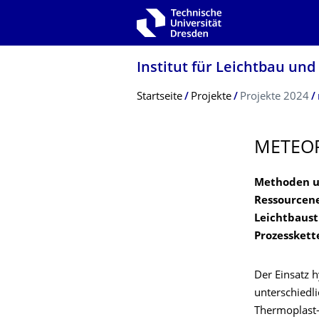
Zur Hauptnavigation springen
Zur Suche springen
Zum Inhalt springen
Institut für Leichtbau und
Breadcrumb-Menü
Startseite
Projekte
Projekte 2024
METEO
Methoden un
Ressourcene
Leichtbaust
Prozesskett
Der Einsatz 
unterschiedl
Thermoplast-S