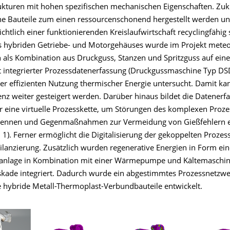
ukturen mit hohen spezifischen mechanischen Eigenschaften. Zuk
e Bauteile zum einen ressourcenschonend hergestellt werden u
chtlich einer funktionierenden Kreislaufwirtschaft recyclingfähig
es hybriden Getriebe- und Motorgehäuses wurde im Projekt meteo
 als Kombination aus Druckguss, Stanzen und Spritzguss auf eine
 integrierter Prozessdatenerfassung (Druckgussmaschine Typ D
der effizienten Nutzung thermischer Energie untersucht. Damit ka
enz weiter gesteigert werden. Darüber hinaus bildet die Datenerf
r eine virtuelle Prozesskette, um Störungen des komplexen Proze
rkennen und Gegenmaßnahmen zur Vermeidung von Gießfehlern ei
1). Ferner ermöglicht die Digitalisierung der gekoppelten Prozes
ilanzierung. Zusätzlich wurden regenerative Energien in Form ein
anlage in Kombination mit einer Wärmepumpe und Kältemaschine
kade integriert. Dadurch wurde ein abgestimmtes Prozessnetzwe
e hybride Metall-Thermoplast-Verbundbauteile entwickelt.