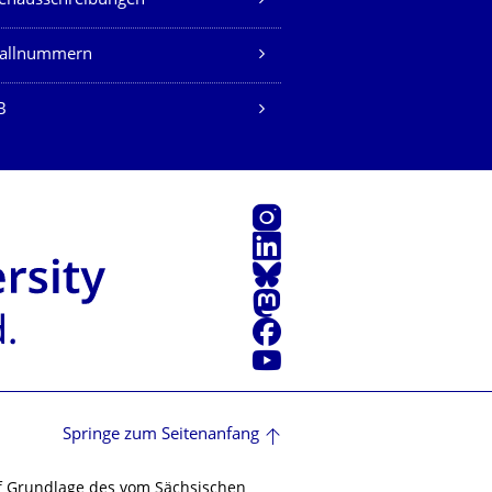
lenausschreibungen
fallnummern
B
Instagram
LinkedIn
Bluesky
Mastodon
Facebook
Youtube
Springe zum Seitenanfang
f Grundlage des vom Sächsischen