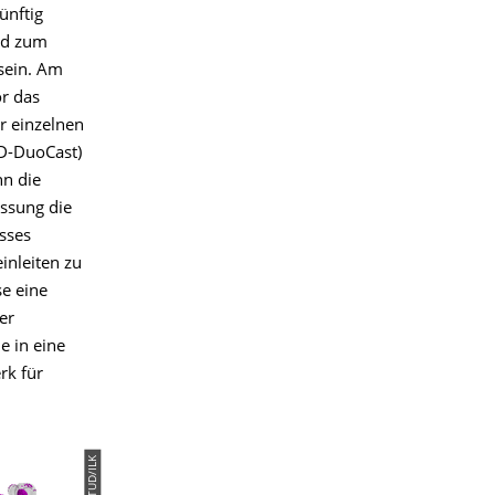
ünftig
nd zum
 sein. Am
r das
r einzelnen
SD-DuoCast)
nn die
assung die
sses
nleiten zu
se eine
er
 in eine
rk für
© TUD/ILK