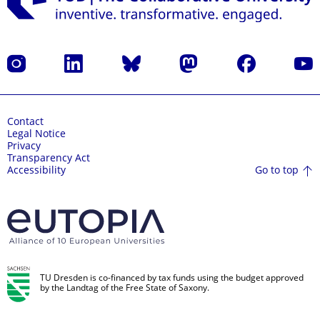
Instagram
LinkedIn
Bluesky
Mastodon
Facebook
YouT
Contact
Legal Notice
Privacy
Transparency Act
Go to top
Accessibility
TU Dresden is co-financed by tax funds using the budget approved
by the Landtag of the Free State of Saxony.