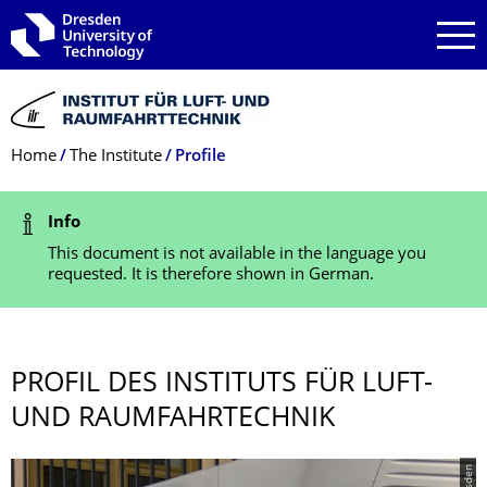
Skip to main navigation
Skip to search
Skip to content
Breadcrumb Menu
Home
The Institute
Profile
Status Message
Info
This document is not available in the language you
requested. It is therefore shown in German.
PROFIL DES INSTITUTS FÜR LUFT-
UND RAUMFAHRTECHNIK