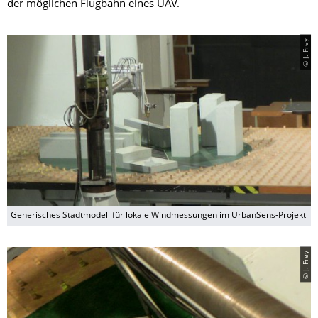
der möglichen Flugbahn eines UAV.
© J. Frey
Generisches Stadtmodell für lokale Windmessungen im UrbanSens-Projekt
© J. Frey