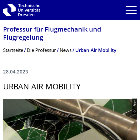
Zur Hauptnavigation springen
Zur Suche springen
Zum Inhalt springen
Professur für Flugmechanik und
Flugregelung
Breadcrumb-Menü
Startseite
Die Professur
News
Urban Air Mobility
28.04.2023
URBAN AIR MOBILITY
© J. Frey