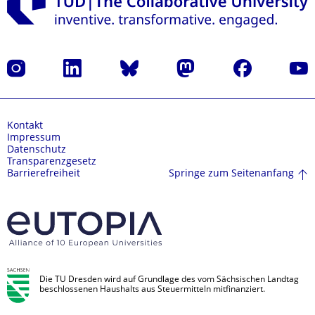
Instagram
LinkedIn
Bluesky
Mastodon
Facebook
Yout
Kontakt
Impressum
Datenschutz
Transparenzgesetz
Springe zum Seitenanfang
Barrierefreiheit
Die TU Dresden wird auf Grundlage des vom Sächsischen Landtag
beschlossenen Haushalts aus Steuermitteln mitfinanziert.