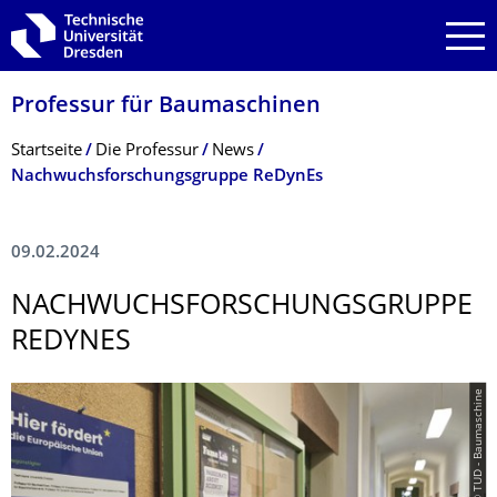
Zur Hauptnavigation springen
Zur Suche springen
Zum Inhalt springen
Professur für Baumaschinen
Breadcrumb-Menü
Startseite
Die Professur
News
Nachwuchsforschungsgruppe ReDynEs
09.02.2024
NACHWUCHSFOR­SCHUNGSGRUPPE
REDYNES
© TUD - Baumaschine