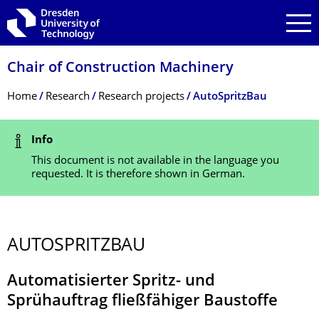
Skip to main navigation
Skip to search
Skip to content
Chair of Construction Machinery
Breadcrumb Menu
Home
Research
Research projects
AutoSpritzBau
Status Message
Info
This document is not available in the language you
requested. It is therefore shown in German.
AUTOSPRITZBAU
Automatisierter Spritz- und
Sprühauftrag fließfähiger Baustoffe