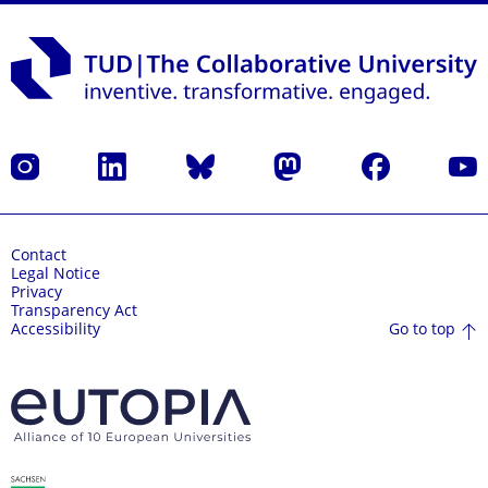
Instagram
LinkedIn
Bluesky
Mastodon
Facebook
YouT
Contact
Legal Notice
Privacy
Transparency Act
Go to top
Accessibility