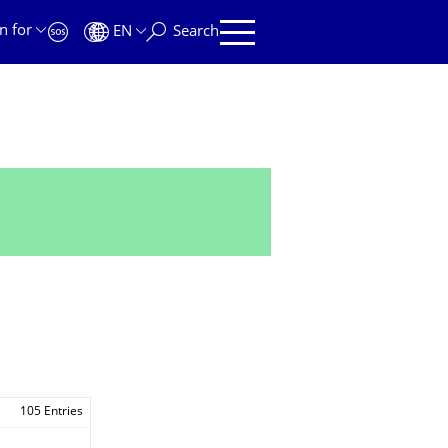
n for
EN
Search
105 Entries