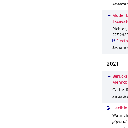
Research o
Model-b
Excavat
Richter,
SST 2022
Electr
Research 
2021
Berücks
Mehrkö
Garbe, R.
Research o
Flexibl
Waurich, 
physical