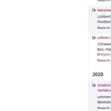
Research 
Automat
Lübbert, 
Fluidte
Research o
Lehren 
Schweder
Bau, Hol
Electr
Research o
2020
Selektiv
Verfahr
Lehmann,
Baumasc
Research 