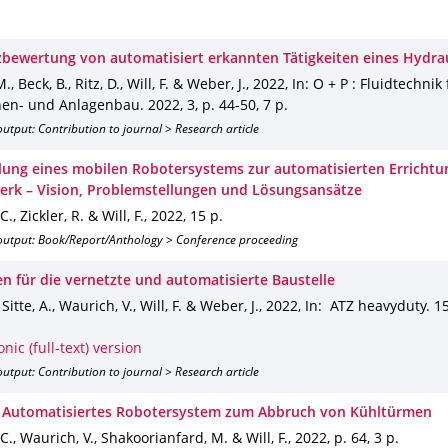
nzbewertung von automatisiert erkannten Tätigkeiten eines Hydra
., Beck, B., Ritz, D., Will, F. & Weber, J.
,
2022
,
In: O + P : Fluidtechnik
en- und Anlagenbau
.
2022
,
3
,
p. 44-50
,
7 p.
utput: Contribution to journal > Research article
lung eines mobilen Robotersystems zur automatisierten Errichtu
rk – Vision, Problemstellungen und Lösungsansätze
C., Zickler, R. & Will, F.
,
2022
,
15 p.
output: Book/Report/Anthology > Conference proceeding
n für die vernetzte und automatisierte Baustelle
 Sitte, A., Waurich, V., Will, F. & Weber, J.
,
2022
,
In: ATZ heavyduty
.
1
onic (full-text) version
utput: Contribution to journal > Research article
Automatisiertes Robotersystem zum Abbruch von Kühltürmen
 C., Waurich, V., Shakoorianfard, M. & Will, F.
,
2022
,
p. 64
,
3 p.