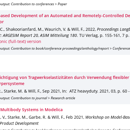
utput: Contribution to conferences > Paper
ased Development of an Automated and Remotely-Controlled De
or
 C., Shakoorianfard, M., Waurich, V. & Will, F.
,
2022
,
Proceedings Lang
: ARGESIM Report 20, ASIM Mitteilung 180
.
TU Verlag
,
p. 155-161
,
7 p.
onic (full-text) version
output: Contribution to book/conference proceedings/anthology/report > Conference
ichtigung von Tragwerkselastizitäten durch Verwendung flexibler
rpersysteme
, Starke, M. & Will, F.
,
Sep 2021
,
In: ATZ heavyduty
.
2021
,
03
,
p. 60 
utput: Contribution to journal > Research article
e Multibody Systems in Modelica
V., Starke, M., Garbe, R. & Will, F.
,
Feb 2021
,
Workshop on Model-Base
 Product Development