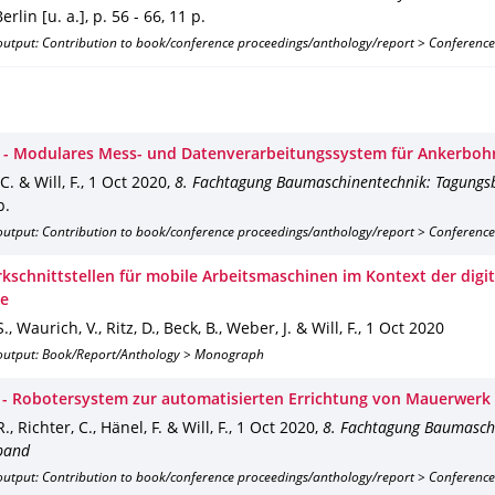
erlin [u. a.]
,
p. 56 - 66
,
11 p.
output: Contribution to book/conference proceedings/anthology/report > Conference
l - Modulares Mess- und Datenverarbeitungssystem für Ankerboh
C. & Will, F.
,
1 Oct 2020
,
8. Fachtagung Baumaschinentechnik: Tagung
p.
output: Contribution to book/conference proceedings/anthology/report > Conference
kschnittstellen für mobile Arbeitsmaschinen im Kontext der digit
le
., Waurich, V., Ritz, D., Beck, B., Weber, J. & Will, F.
,
1 Oct 2020
output: Book/Report/Anthology > Monograph
 - Robotersystem zur automatisierten Errichtung von Mauerwerk
R., Richter, C., Hänel, F. & Will, F.
,
1 Oct 2020
,
8. Fachtagung Baumasch
band
output: Contribution to book/conference proceedings/anthology/report > Conference