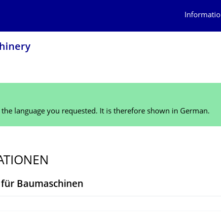
Informatio
chinery
n the language you requested. It is therefore shown in German.
ATIONEN
 für Baumaschinen