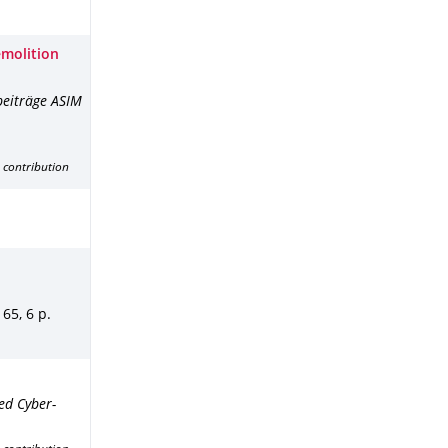
molition
beiträge ASIM
 contribution
- 65
,
6 p.
d Cyber-