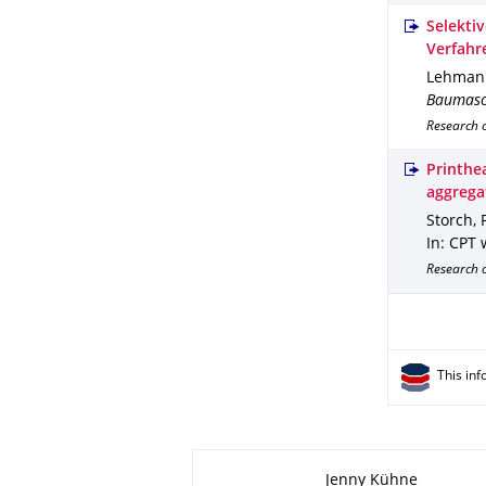
Selektiv
Verfahr
Lehmann,
Baumasc
Research 
Printhe
aggrega
Storch, 
In: CPT 
Research o
This inf
About this page
Jenny Kühne