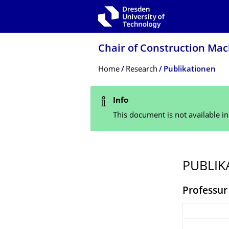
Skip to main navigation
Skip to search
Skip to content
Chair of Construction Ma
Breadcrumb Menu
Home
Research
Publikationen
Status Message
Info
This document is not available i
PUBLIK
Professur