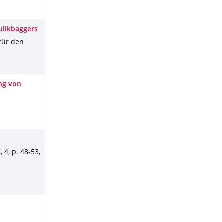
ulikbaggers
 für den
ng von
5
,
4
,
p. 48-53
,