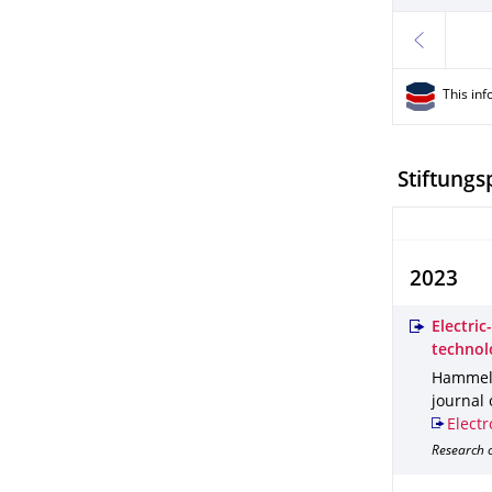
previous
This inf
Stiftungs
2023
Electric
technol
Hammel, 
journal 
Electr
Research o