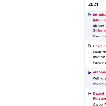
2021
Introdu
paramet
Richter, 
Electr
Research o
Flexibl
Waurich, 
physical
Research 
Automat
Will, F.,
Research o
Dezentr
Rotatio
Garbe, R.