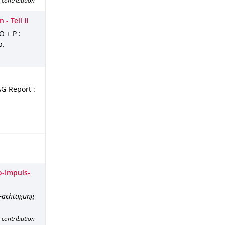
 contribution
 Teil II
 O + P :
p.
AG-Report :
o-Impuls-
 Fachtagung
 contribution