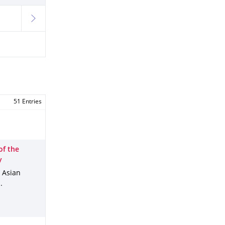
next
51 Entries
of the
y
: Asian
.