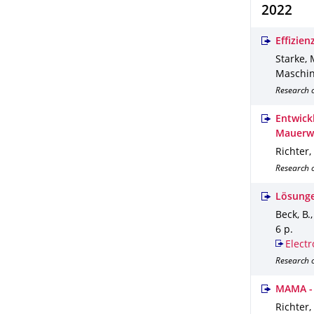
2022
Effizie
Starke, M
Maschin
Research o
Entwick
Mauerwe
Richter, 
Research 
Lösunge
Beck, B.,
6 p.
Electr
Research o
MAMA - 
Richter,