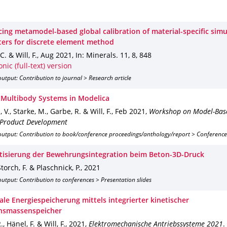
cing metamodel-based global calibration of material-specific simu
ers for discrete element method
C. & Will, F.
,
Aug 2021
,
In: Minerals
.
11
,
8
,
848
onic (full-text) version
utput: Contribution to journal > Research article
e Multibody Systems in Modelica
V., Starke, M., Garbe, R. & Will, F.
,
Feb 2021
,
Workshop on Model-Base
 Product Development
output: Contribution to book/conference proceedings/anthology/report > Conference
isierung der Bewehrungsintegration beim Beton-3D-Druck
 Storch, F. & Plaschnick, P.
,
2021
utput: Contribution to conferences > Presentation slides
ale Energiespeicherung mittels integrierter kinetischer
nsmassenspeicher
, Hänel, F. & Will, F.
,
2021
,
Elektromechanische Antriebssysteme 2021
.