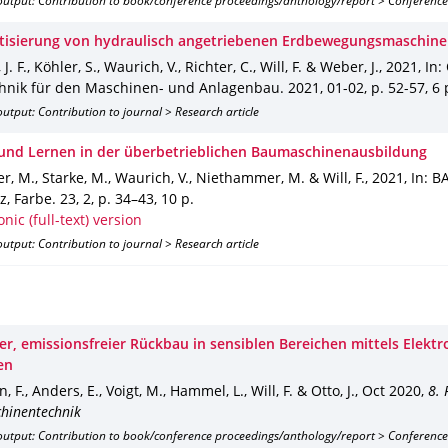
output: Contribution to book/conference proceedings/anthology/report > Conference
isierung von hydraulisch angetriebenen Erdbewegungsmaschinen -
J. F., Köhler, S., Waurich, V., Richter, C., Will, F. & Weber, J.
,
2021
,
In:
chnik für den Maschinen- und Anlagenbau
.
2021
,
01-02
,
p. 52-57
,
6 
utput: Contribution to journal > Research article
und Lernen in der überbetrieblichen Baumaschinenausbildung
, M., Starke, M., Waurich, V., Niethammer, M. & Will, F.
,
2021
,
In: B
z, Farbe
.
23
,
2
,
p. 34–43
,
10 p.
onic (full-text) version
utput: Contribution to journal > Research article
er, emissionsfreier Rückbau in sensiblen Bereichen mittels Elektr
en
 F., Anders, E., Voigt, M., Hammel, L., Will, F. & Otto, J.
,
Oct 2020
,
8.
hinentechnik
output: Contribution to book/conference proceedings/anthology/report > Conference