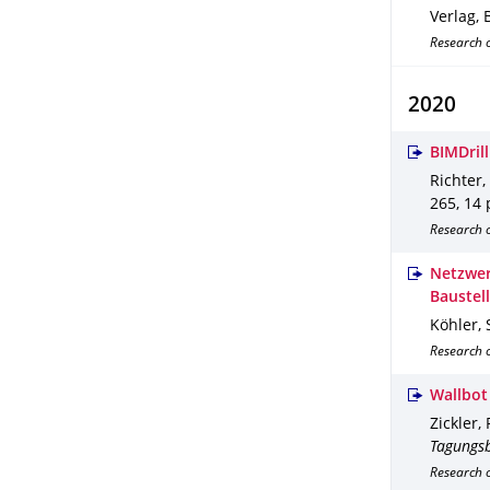
Verlag, B
Research 
2020
BIMDril
Richter, 
265
,
14 
Research 
Netzwer
Baustel
Köhler, S
Research 
Wallbot
Zickler, 
Tagungs
Research 