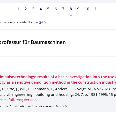
1
2
3
4
5
6
7
Currently on page 8
8
9
10
11
ormation is provided by the
FIS
.
professur für Baumaschinen
-impulse-technology: results of a basic investigation into the use 
ogy as a selective demolition method in the construction industr
L., Otto, J., Will, F., Lehmann, F., Anders, E. & Voigt, M.
,
Nov 2023
,
In
of civil engineering : building and housing
.
24
,
7
,
p. 1981-1995
,
15 p
onic (full-text) version
utput: Contribution to journal > Research article