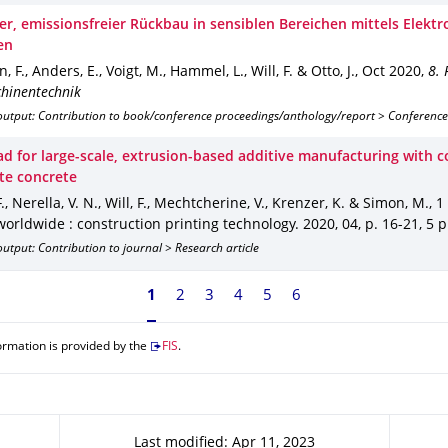
er, emissionsfreier Rückbau in sensiblen Bereichen mittels Elektr
en
 F., Anders, E., Voigt, M., Hammel, L., Will, F. & Otto, J.
,
Oct 2020
,
8.
hinentechnik
output: Contribution to book/conference proceedings/anthology/report > Conference
ad for large-scale, extrusion-based additive manufacturing with c
te concrete
F., Nerella, V. N., Will, F., Mechtcherine, V., Krenzer, K. & Simon, M.
,
1
worldwide : construction printing technology
.
2020
,
04
,
p. 16-21
,
5 p
utput: Contribution to journal > Research article
Currently on page 1
1
2
3
4
5
6
ormation is provided by the
FIS
.
Last modified: Apr 11, 2023