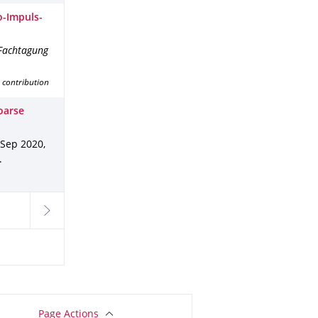
o-Impuls-
 Fachtagung
 contribution
oarse
 Sep 2020
,
.
next
Page Actions