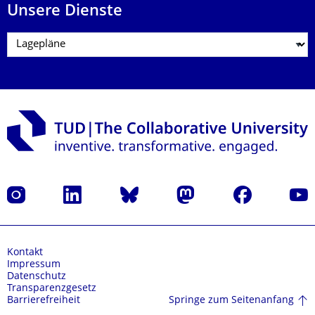
Unsere Dienste
Instagram
LinkedIn
Bluesky
Mastodon
Facebook
Yout
Kontakt
Impressum
Datenschutz
Transparenzgesetz
Springe zum Seitenanfang
Barrierefreiheit