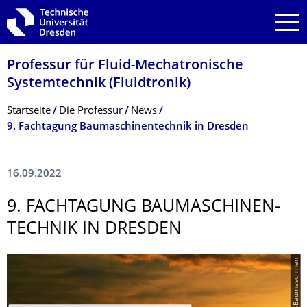
Zur Hauptnavigation springen
Zur Suche springen
Zum Inhalt springen
Professur für Fluid-Mechatronische
Systemtechnik (Fluidtronik)
Breadcrumb-Menü
Startseite
Die Professur
News
9. Fachtagung Baumaschinentechnik in Dresden
16.09.2022
9. FACHTAGUNG BAUMASCHINEN­
TECHNIK IN DRESDEN
© TUD-Baumaschinen