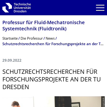
Zur Hauptnavigation springen
Zur Suche springen
Zum Inhalt springen
Professur für Fluid-Mechatronische
Systemtechnik (Fluidtronik)
Breadcrumb-Menü
Startseite
Die Professur
News
Schutzrechtsrecherchen für Forschungsprojekte an der TU Dresden
29.09.2022
SCHUTZRECHTSRE­CHERCHEN FÜR
FORSCHUNGSPRO­JEKTE AN DER TU
DRESDEN
© fancycrave