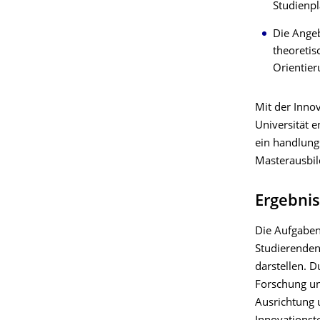
Studienp
Die Angeb
theoretis
Orientier
Mit der Inno
Universität e
ein handlung
Masterausbil
Ergebni
Die Aufgabens
Studierenden
darstellen. D
Forschung un
Ausrichtung u