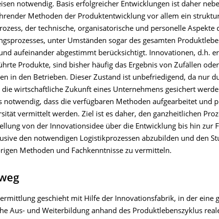
sen notwendig. Basis erfolgreicher Entwicklungen ist daher ne
führender Methoden der Produktentwicklung vor allem ein struktur
rozess, der technische, organisatorische und personelle Aspekte 
gsprozesses, unter Umständen sogar des gesamten Produktlebe
und aufeinander abgestimmt berücksichtigt. Innovationen, d.h. e
hrte Produkte, sind bisher häufig das Ergebnis von Zufällen oder
iven in den Betrieben. Dieser Zustand ist unbefriedigend, da nur d
 die wirtschaftliche Zukunft eines Unternehmens gesichert werde
es notwendig, dass die verfügbaren Methoden aufgearbeitet und p
sität vermittelt werden. Ziel ist es daher, den ganzheitlichen Pro
ellung von der Innovationsidee über die Entwicklung bis hin zur 
usive den notwendigen Logistikprozessen abzubilden und den S
rigen Methoden und Fachkenntnisse zu vermitteln.
weg
rmittlung geschieht mit Hilfe der Innovationsfabrik, in der eine 
he Aus- und Weiterbildung anhand des Produktlebenszyklus real