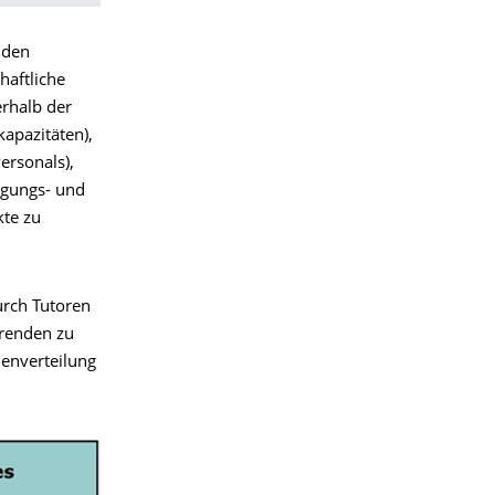
 den
haftliche
erhalb der
apazitäten),
ersonals),
tigungs- und
kte zu
urch Tutoren
erenden zu
lenverteilung