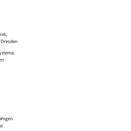
nik,
U Dresden
systeme,
en
fähigen
nd