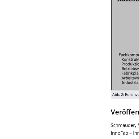
Abb. 2: Rollenv
Veröffe
Schmauder, M.
InnoFab – Inn