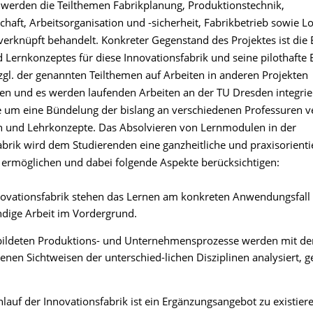
u werden die Teilthemen Fabrikplanung, Produktionstechnik,
chaft, Arbeitsorganisation und -sicherheit, Fabrikbetrieb sowie Lo
verknüpft behandelt. Konkreter Gegenstand des Projektes ist die 
d Lernkonzeptes für diese Innovationsfabrik und seine pilothafte
zgl. der genannten Teilthemen auf Arbeiten in anderen Projekten
fen und es werden laufenden Arbeiten an der TU Dresden integrier
 um eine Bündelung der bislang an verschiedenen Professuren ve
und Lehrkonzepte. Das Absolvieren von Lernmodulen in der
abrik wird dem Studierenden eine ganzheitliche und praxisorienti
n ermöglichen und dabei folgende Aspekte berücksichtigen:
novationsfabrik stehen das Lernen am konkreten Anwendungsfall
ndige Arbeit im Vordergrund.
bildeten Produktions- und Unternehmensprozesse werden mit de
enen Sichtweisen der unterschied-lichen Disziplinen analysiert, g
lauf der Innovationsfabrik ist ein Ergänzungsangebot zu existie