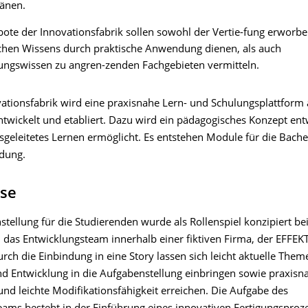
länen.
ote der Innovationsfabrik sollen sowohl der Vertie-fung erworb
chen Wissens durch praktische Anwendung dienen, als auch
ungswissen zu angren-zenden Fachgebieten vermitteln.
vationsfabrik wird eine praxisnahe Lern- und Schulungsplattform 
ntwickelt und etabliert. Dazu wird ein pädagogisches Konzept entw
sgeleitetes Lernen ermöglicht. Es entstehen Module für die Bache
dung.
sse
tellung für die Studierenden wurde als Rollenspiel konzipiert bei
 das Entwicklungsteam innerhalb einer fiktiven Firma, der EFFEK
urch die Einbindung in eine Story lassen sich leicht aktuelle The
d Entwicklung in die Aufgabenstellung einbringen sowie praxisn
nd leichte Modifikationsfähigkeit erreichen. Die Aufgabe des