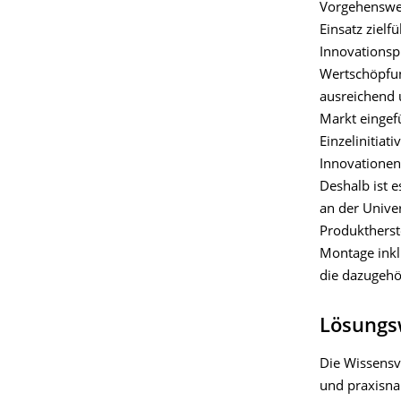
Vorgehenswei
Einsatz ziel
Innovationsp
Wertschöpfun
ausreichend 
Markt eingefü
Einzelinitiat
Innovationen
Deshalb ist 
an der Univer
Produktherst
Montage inkl
die dazugehö
Lösungs
Die Wissensve
und praxisna