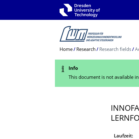
Skip to main navigation
Skip to search
Skip to content
Breadcrumb Menu
Home
Research
Research fields
A
Status Message
Info
This document is not available i
INNOFA
LERNFO
Laufzeit: