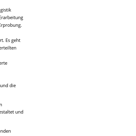
gistik
Erarbeitung
 Erprobung.
t. Es geht
rteilten
erte
 und die
n
estaltet und
renden