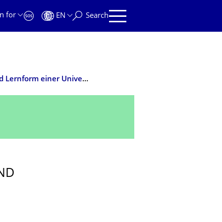
n for
EN
Search
InnoFab – Innovationsfabrik als Lehr- und Lernform einer Universität
UND