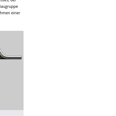
sses, der
 Baugruppe
ahmen einer