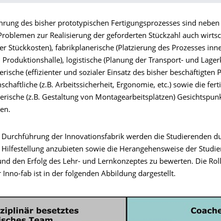
ührung des bisher prototypischen Fertigungsprozesses sind neben
Problemen zur Realisierung der geforderten Stückzahl auch wirtsc
er Stückkosten), fabrikplanerische (Platzierung des Prozesses inn
roduktionshalle), logistische (Planung der Transport- und Lagerk
rische (effizienter und sozialer Einsatz des bisher beschäftigten P
schaftliche (z.B. Arbeitssicherheit, Ergonomie, etc.) sowie die fer
rische (z.B. Gestaltung von Montagearbeitsplätzen) Gesichtspun
en.
Durchführung der Innovationsfabrik werden die Studierenden d
m Hilfestellung anzubieten sowie die Herangehensweise der Studi
nd den Erfolg des Lehr- und Lernkonzeptes zu bewerten. Die Rol
 Inno-fab ist in der folgenden Abbildung dargestellt.