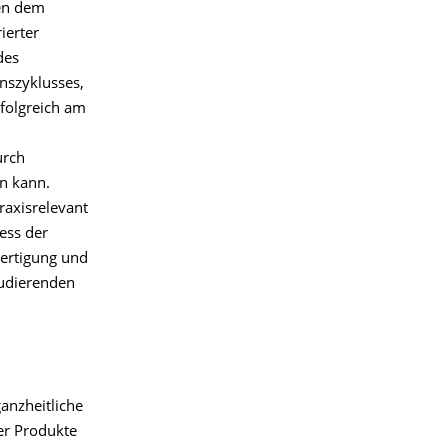
ben dem
ierter
des
nszyklusses,
rfolgreich am
urch
n kann.
raxisrelevant
zess der
Fertigung und
tudierenden
ganzheitliche
er Produkte