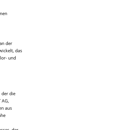
enen
an der
ickelt, das
lor- und
 der die
T AG,
men aus
ahe