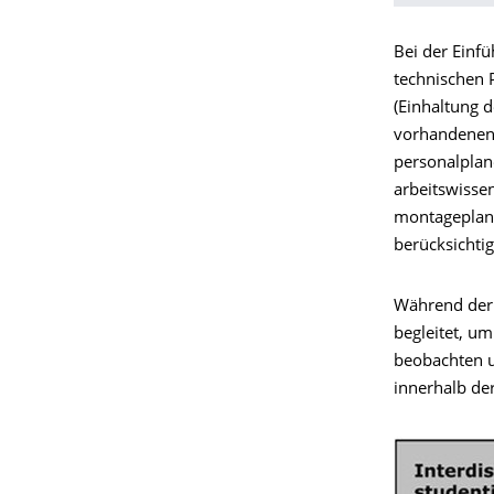
Bei der Einf
technischen 
(Einhaltung d
vorhandenen P
personalplane
arbeitswissen
montageplane
berücksichtig
Während der 
begleitet, u
beobachten u
innerhalb der