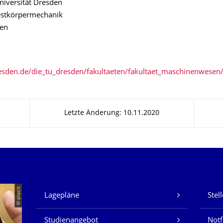
niversität Dresden
Festkörpermechanik
en
resden.de/die_tu_dresden/fakultaeten/fakultaet_maschinenwese
Letzte Änderung: 10.11.2020
Unsere Dienste
© placit
Lagepläne
Stel
Studienangebot
Not