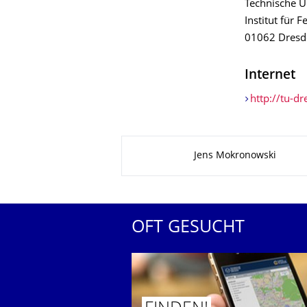
Technische U
Institut für 
01062 Dresd
Internet
http://tu-d
Zu dieser Seite
Jens Mokronowski
OFT GESUCHT