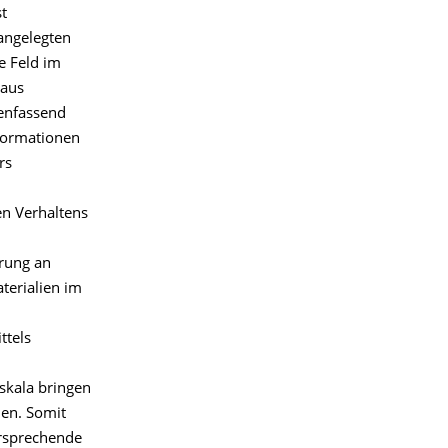
st
angelegten
e Feld im
raus
enfassend
eformationen
rs
n Verhaltens
erung an
terialien im
ttels
skala bringen
den. Somit
ersprechende