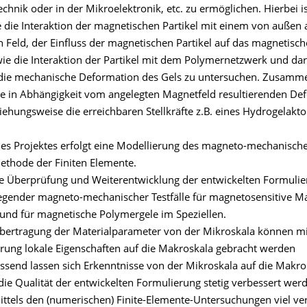
chnik oder in der Mikroelektronik, etc. zu ermöglichen. Hierbei i
 die Interaktion der magnetischen Partikel mit einem von außen 
 Feld, der Einfluss der magnetischen Partikel auf das magnetisch
ie die Interaktion der Partikel mit dem Polymernetzwerk und da
 die mechanische Deformation des Gels zu untersuchen. Zusamm
die in Abhängigkeit vom angelegten Magnetfeld resultierenden D
iehungsweise die erreichbaren Stellkräfte z.B. eines Hydrogelakto
s Projektes erfolgt eine Modellierung des magneto-mechanische
Methode der Finiten Elemente.
ine Überprüfung und Weiterentwicklung der entwickelten Formuli
gender magneto-mechanischer Testfälle für magnetosensitive Ma
und für magnetische Polymergele im Speziellen.
bertragung der Materialparameter von der Mikroskala können mi
ung lokale Eigenschaften auf die Makroskala gebracht werden
end lassen sich Erkenntnisse von der Mikroskala auf die Makro
die Qualität der entwickelten Formulierung stetig verbessert wer
mittels den (numerischen) Finite-Elemente-Untersuchungen viel v