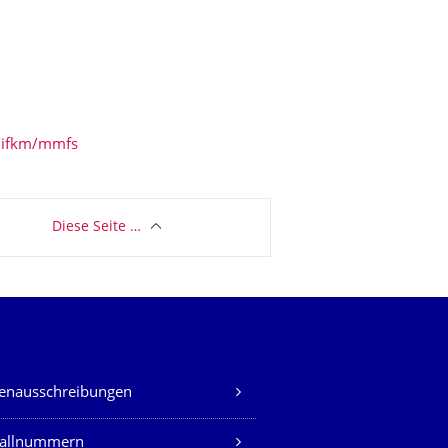
n/ifkm/mmfs
Diese Seite …
lenausschreibungen
fallnummern