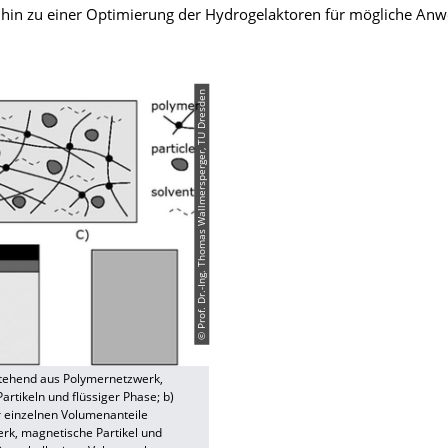
 hin zu einer Optimierung der Hydrogelaktoren für mögliche A
© Prof. Dr.-Ing. Thomas Wallmersperger, TU Dresden
stehend aus Polymernetzwerk,
rtikeln und flüssiger Phase; b)
r einzelnen Volumenanteile
rk, magnetische Partikel und