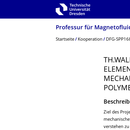
Zur Hauptnavigation springen
Zur Suche springen
Zum Inhalt springen
Professur für Magnetoflui
Breadcrumb-Menü
Startseite
Kooperation
DFG-SPP16
TH.WAL
ELEMEN
MECHA
POLYM
Beschrei
Ziel des Pro
mechanischen
verstehen zu