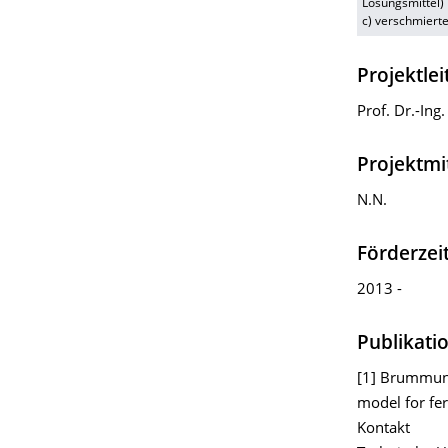
Lösungsmittel)
c) verschmiert
Projektlei
Prof. Dr.-In
Projektmi
N.N.
Förderze
2013 -
Publikati
[1] Brummund
model for fer
Kontakt