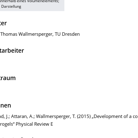
 innerhalb eines Volumenelements;
e Darstellung
ter
g. Thomas Wallmersperger, TU Dresden
tarbeiter
itraum
onen
, J.; Attaran, A.; Wallmersperger, T. (2015) „Development of a 
rogels“ Physical Review E