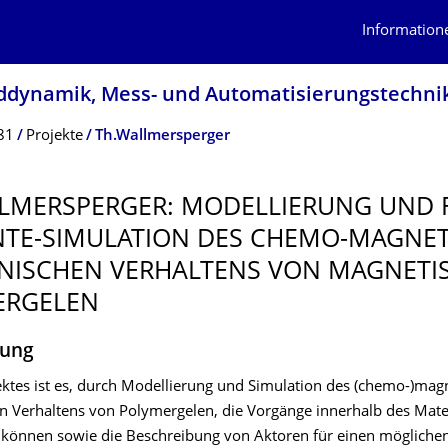
Information
ddyna­mik, Mess- und Automatisierungs­techni
81
Projekte
Th.Wallmersperger
LMERSPERGER: MODELLIERUNG UND F
TE-SIMULATION DES CHEMO-MAGNET
NISCHEN VERHALTENS VON MAGNETI
ERGELEN
bung
jektes ist es, durch Modellierung und Simulation des (chemo-)mag
 Verhaltens von Polymergelen, die Vorgänge innerhalb des Mater
 können sowie die Beschreibung von Aktoren für einen möglichen