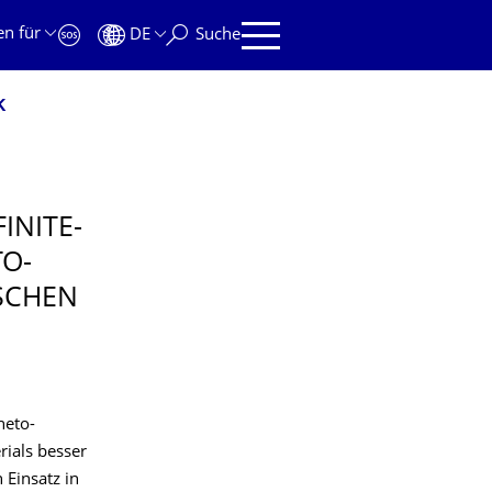
en für
DE
Suche
k
INITE-
O-
SCHEN
neto-
ials besser
 Einsatz in