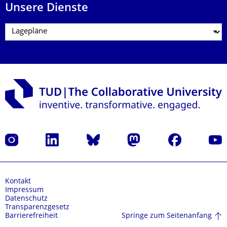
Unsere Dienste
Instagram
LinkedIn
Bluesky
Mastodon
Facebook
Yout
Kontakt
Impressum
Datenschutz
Transparenzgesetz
Springe zum Seitenanfang
Barrierefreiheit