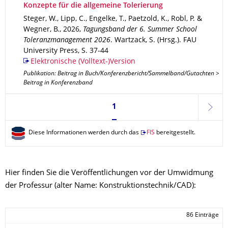
Konzepte für die allgemeine Tolerierung
Steger, W., Lipp, C., Engelke, T., Paetzold, K., Robl, P. &
Wegner, B.
,
2026
,
Tagungsband der 6. Summer School
Toleranzmanagement 2026
.
Wartzack, S. (Hrsg.).
FAU
University Press
,
S. 37-44
Elektronische (Volltext-)Version
Publikation: Beitrag in Buch/Konferenzbericht/Sammelband/Gutachten >
Beitrag in Konferenzband
Seite 1, aktuell ausgewählt
1
weite
Diese Informationen werden durch das
FIS
bereitgestellt.
Hier finden Sie die Veröffentlichungen vor der Umwidmung
der Professur (alter Name: Konstruktionstechnik/CAD):
86 Einträge