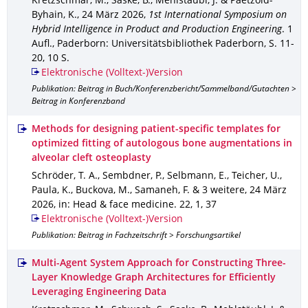
Kretzschmar, M., Saske, B., Mehlstäubl, J. & Paetzold-
Byhain, K.
,
24 März 2026
,
1st International Symposium on
Hybrid Intelligence in Product and Production Engineering
.
1
Aufl.
,
Paderborn
: Universitätsbibliothek Paderborn
,
S. 11-
20
,
10 S.
Elektronische (Volltext-)Version
Publikation: Beitrag in Buch/Konferenzbericht/Sammelband/Gutachten >
Beitrag in Konferenzband
Methods for designing patient-specific templates for
optimized fitting of autologous bone augmentations in
alveolar cleft osteoplasty
Schröder, T. A., Sembdner, P., Selbmann, E., Teicher, U.,
Paula, K., Buckova, M., Samaneh, F. & 3 weitere
,
24 März
2026
,
in: Head & face medicine
.
22
,
1
,
37
Elektronische (Volltext-)Version
Publikation: Beitrag in Fachzeitschrift > Forschungsartikel
Multi-Agent System Approach for Constructing Three-
Layer Knowledge Graph Architectures for Efficiently
Leveraging Engineering Data