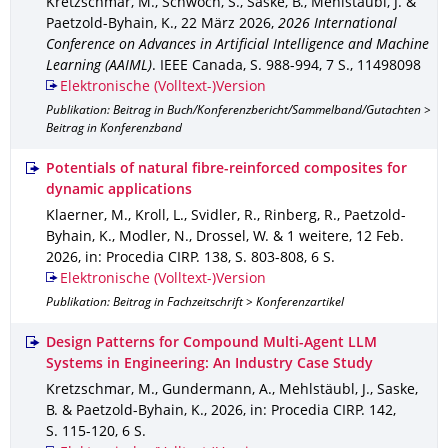
Kretzschmar, M., Schwoch, S., Saske, B., Mehlstäubl, J. &
Paetzold-Byhain, K.
,
22 März 2026
,
2026 International
Conference on Advances in Artificial Intelligence and Machine
Learning (AAIML)
.
IEEE Canada
,
S. 988-994
,
7 S.
,
11498098
Elektronische (Volltext-)Version
Publikation: Beitrag in Buch/Konferenzbericht/Sammelband/Gutachten >
Beitrag in Konferenzband
Potentials of natural fibre-reinforced composites for
dynamic applications
Klaerner, M., Kroll, L., Svidler, R., Rinberg, R., Paetzold-
Byhain, K., Modler, N., Drossel, W. & 1 weitere
,
12 Feb.
2026
,
in: Procedia CIRP
.
138
,
S. 803-808
,
6 S.
Elektronische (Volltext-)Version
Publikation: Beitrag in Fachzeitschrift > Konferenzartikel
Design Patterns for Compound Multi-Agent LLM
Systems in Engineering: An Industry Case Study
Kretzschmar, M., Gundermann, A., Mehlstäubl, J., Saske,
B. & Paetzold-Byhain, K.
,
2026
,
in: Procedia CIRP
.
142
,
S. 115-120
,
6 S.