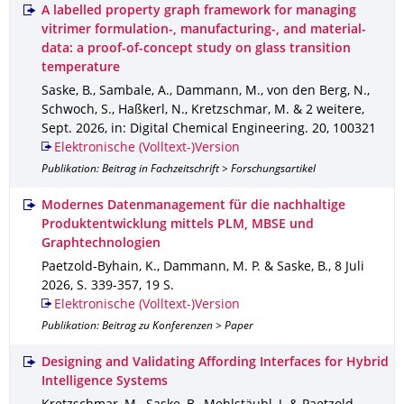
A labelled property graph framework for managing
vitrimer formulation-, manufacturing-, and material-
data: a proof-of-concept study on glass transition
temperature
Saske, B., Sambale, A., Dammann, M., von den Berg, N.,
Schwoch, S., Haßkerl, N., Kretzschmar, M. & 2 weitere
,
Sept. 2026
,
in: Digital Chemical Engineering
.
20
,
100321
Elektronische (Volltext-)Version
Publikation: Beitrag in Fachzeitschrift > Forschungsartikel
Modernes Datenmanagement für die nachhaltige
Produktentwicklung mittels PLM, MBSE und
Graphtechnologien
Paetzold-Byhain, K., Dammann, M. P. & Saske, B.
,
8 Juli
2026
,
S. 339-357
,
19 S.
Elektronische (Volltext-)Version
Publikation: Beitrag zu Konferenzen > Paper
Designing and Validating Affording Interfaces for Hybrid
Intelligence Systems