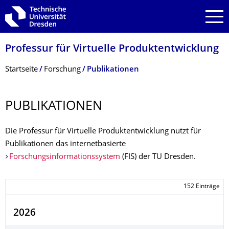
Zur Hauptnavigation springen
Zur Suche springen
Zum Inhalt springen
Professur für Virtuelle Produkt­entwicklung
Breadcrumb-Menü
Startseite
Forschung
Publikationen
PUBLIKATIONEN
Die Professur für Virtuelle Produktentwicklung nutzt für
Publikationen das internetbasierte
Forschungsinformationssystem
(FIS) der TU Dresden.
152 Einträge
2026