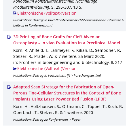
Kolloquium Konstruktionstechnik: Nachhaltige
Produktentwicklung
.
S. 295-307
,
13 S.
Elektronische (Volltext-)Version
Publikation: Beitrag in Buch/Konferenzbericht/Sammelband/Gutachten >
Beitrag in Konferenzband
3D Printing of Bone Grafts for Cleft Alveolar
Osteoplasty – In vivo Evaluation in a Preclinical Model
Korn, P., Ahlfeld, T., Lahmeyer, F., Kilian, D., Sembdner, P.,
Stelzer, R., Pradel, W. & 7 weitere
,
25 März 2020
,
in: Frontiers in bioengineering and biotechnology
.
8
,
217
Elektronische (Volltext-)Version
Publikation: Beitrag in Fachzeitschrift > Forschungsartikel
Adapted Scan Strategy for the Fabrication of Open-
Porous Fine-Cellular Structures in the Context of Bone
Implants Using Laser Powder Bed Fusion (LPBF)
Korn, H., Holtzhausen, S., Ortmann, C., Töppel, T., Koch, P.,
Oberbach, T., Stelzer, R. & 1 weitere
,
2020
Publikation: Beitrag zu Konferenzen > Paper