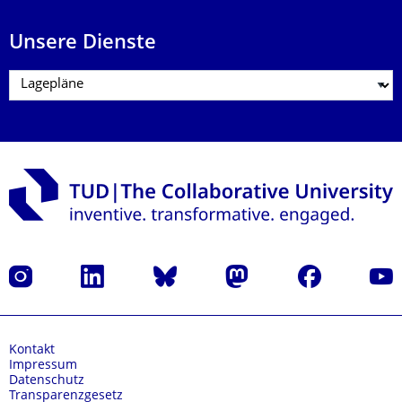
Unsere Dienste
Instagram
LinkedIn
Bluesky
Mastodon
Facebook
Yout
Kontakt
Impressum
Datenschutz
Transparenzgesetz