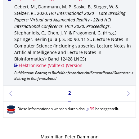
Gebert, M., Dammann, M. P., Saske, B., Steger, W. &
Stelzer, R.
,
2020
,
HCI International 2020 – Late Breaking
Papers: Virtual and Augmented Reality - 22nd HCI
International Conference, HCII 2020, Proceedings
.
Stephanidis, C., Chen, J. Y. & Fragomeni, G. (Hrsg.).
Springer, Berlin [u. a.]
,
S. 80-90
,
11 S.
,
(Lecture Notes in
Computer Science (including subseries Lecture Notes in
Artificial Intelligence and Lecture Notes in
Bioinformatics); Band 12428 LNCS)
Elektronische (Volltext-)Version
Publikation: Beitrag in Buch/Konferenzbericht/Sammelband/Gutachten >
Beitrag in Konferenzband
Seite 2, aktuell ausgewählt
2
zurück
weite
Diese Informationen werden durch das
FIS
bereitgestellt.
Zu dieser Seite
Maximilian Peter Dammann