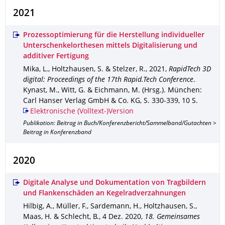
2021
Prozessoptimierung für die Herstellung individueller
Unterschenkelorthesen mittels Digitalisierung und
additiver Fertigung
Mika, L., Holtzhausen, S. & Stelzer, R.
,
2021
,
RapidTech 3D
digital: Proceedings of the 17th Rapid.Tech Conference
.
Kynast, M., Witt, G. & Eichmann, M. (Hrsg.).
München
:
Carl Hanser Verlag GmbH & Co. KG
,
S. 330-339
,
10 S.
Elektronische (Volltext-)Version
Publikation: Beitrag in Buch/Konferenzbericht/Sammelband/Gutachten >
Beitrag in Konferenzband
2020
Digitale Analyse und Dokumentation von Tragbildern
und Flankenschäden an Kegelradverzahnungen
Hilbig, A., Müller, F., Sardemann, H., Holtzhausen, S.,
Maas, H. & Schlecht, B.
,
4 Dez. 2020
,
18. Gemeinsames