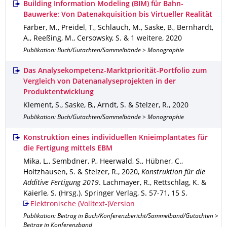
Building Information Modeling (BIM) für Bahn-
Bauwerke: Von Datenakquisition bis Virtueller Realität
Färber, M., Preidel, T., Schlauch, M., Saske, B., Bernhardt,
A., Reeßing, M., Cersowsky, S. & 1 weitere
,
2020
Publikation: Buch/Gutachten/Sammelbände > Monographie
Das Analysekompetenz-Marktpriorität-Portfolio zum
Vergleich von Datenanalyseprojekten in der
Produktentwicklung
Klement, S., Saske, B., Arndt, S. & Stelzer, R.
,
2020
Publikation: Buch/Gutachten/Sammelbände > Monographie
Konstruktion eines individuellen Knieimplantates für
die Fertigung mittels EBM
Mika, L., Sembdner, P., Heerwald, S., Hübner, C.,
Holtzhausen, S. & Stelzer, R.
,
2020
,
Konstruktion für die
Additive Fertigung 2019
.
Lachmayer, R., Rettschlag, K. &
Kaierle, S. (Hrsg.).
Springer Verlag
,
S. 57-71
,
15 S.
Elektronische (Volltext-)Version
Publikation: Beitrag in Buch/Konferenzbericht/Sammelband/Gutachten >
Beitrag in Konferenzband