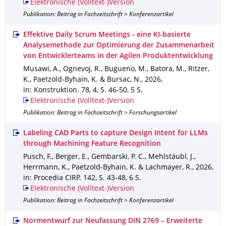
Elektronische (Volltext-)Version
Publikation: Beitrag in Fachzeitschrift > Konferenzartikel
Effektive Daily Scrum Meetings - eine KI-basierte
Analysemethode zur Optimierung der Zusammenarbeit
von Entwicklerteams in der Agilen Produktentwicklung
Musawi, A., Ognevoj, R., Bugueno, M., Batora, M., Ritzer,
K., Paetzold-Byhain, K. & Bursac, N.
,
2026
,
in: Konstruktion
.
78
,
4
,
S. 46-50
,
5 S.
Elektronische (Volltext-)Version
Publikation: Beitrag in Fachzeitschrift > Forschungsartikel
Labeling CAD Parts to capture Design Intent for LLMs
through Machining Feature Recognition
Pusch, F., Berger, E., Gembarski, P. C., Mehlstäubl, J.,
Herrmann, K., Paetzold-Byhain, K. & Lachmayer, R.
,
2026
,
in: Procedia CIRP
.
142
,
S. 43-48
,
6 S.
Elektronische (Volltext-)Version
Publikation: Beitrag in Fachzeitschrift > Konferenzartikel
Normentwurf zur Neufassung DIN 2769 – Erweiterte