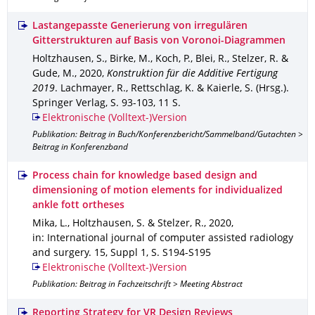
Lastangepasste Generierung von irregulären
Gitterstrukturen auf Basis von Voronoi-Diagrammen
Holtzhausen, S., Birke, M., Koch, P., Blei, R., Stelzer, R. &
Gude, M.
,
2020
,
Konstruktion für die Additive Fertigung
2019
.
Lachmayer, R., Rettschlag, K. & Kaierle, S. (Hrsg.).
Springer Verlag
,
S. 93-103
,
11 S.
Elektronische (Volltext-)Version
Publikation: Beitrag in Buch/Konferenzbericht/Sammelband/Gutachten >
Beitrag in Konferenzband
Process chain for knowledge based design and
dimensioning of motion elements for individualized
ankle fott ortheses
Mika, L., Holtzhausen, S. & Stelzer, R.
,
2020
,
in: International journal of computer assisted radiology
and surgery
.
15
,
Suppl 1
,
S. S194-S195
Elektronische (Volltext-)Version
Publikation: Beitrag in Fachzeitschrift > Meeting Abstract
Reporting Strategy for VR Design Reviews