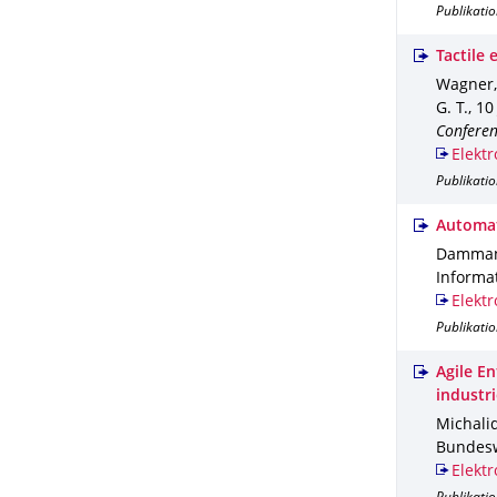
Publikatio
Tactile
Wagner, 
G. T.
,
10
Conferen
Elektr
Publikati
Automat
Dammann,
Informa
Elektr
Publikatio
Agile E
industri
Michalid
Bundes
Elektr