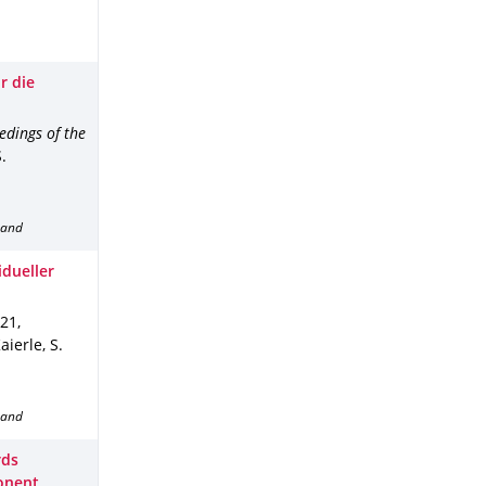
r die
edings of the
.
band
idueller
21
,
aierle, S.
band
rds
ponent