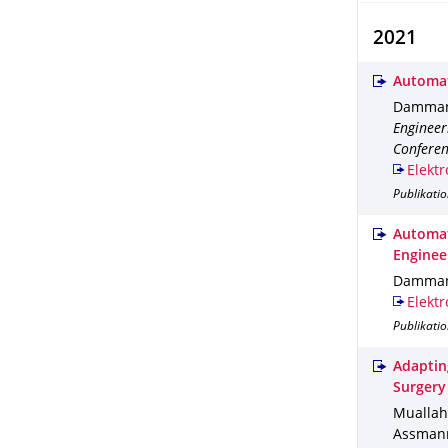
2021
Automat
Dammann,
Engineer
Confere
Elektr
Publikati
Automat
Enginee
Dammann,
Elektr
Publikatio
Adapting
Surgery
Muallah,
Assmann