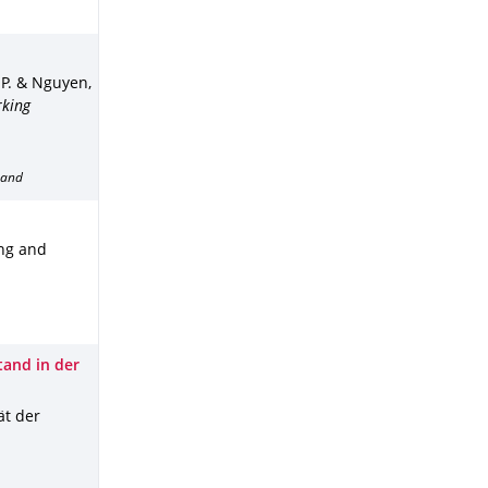
. P. & Nguyen,
king
band
ing and
tand in der
ät der