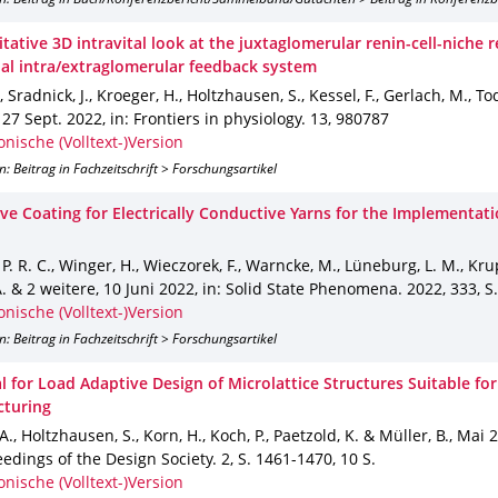
on: Beitrag in Buch/Konferenzbericht/Sammelband/Gutachten > Beitrag in Konferenz
tative 3D intravital look at the juxtaglomerular renin-cell-niche 
ual intra/extraglomerular feedback system
, Sradnick, J., Kroeger, H., Holtzhausen, S., Kessel, F., Gerlach, M., To
,
27 Sept. 2022
,
in: Frontiers in physiology
.
13
,
980787
onische (Volltext-)Version
n: Beitrag in Fachzeitschrift > Forschungsartikel
ive Coating for Electrically Conductive Yarns for the Implementat
P. R. C., Winger, H., Wieczorek, F., Warncke, M., Lüneburg, L. M., Krup
. & 2 weitere
,
10 Juni 2022
,
in: Solid State Phenomena
.
2022
,
333
,
S
onische (Volltext-)Version
n: Beitrag in Fachzeitschrift > Forschungsartikel
l for Load Adaptive Design of Microlattice Structures Suitable fo
turing
 A., Holtzhausen, S., Korn, H., Koch, P., Paetzold, K. & Müller, B.
,
Mai 
eedings of the Design Society
.
2
,
S. 1461-1470
,
10 S.
onische (Volltext-)Version