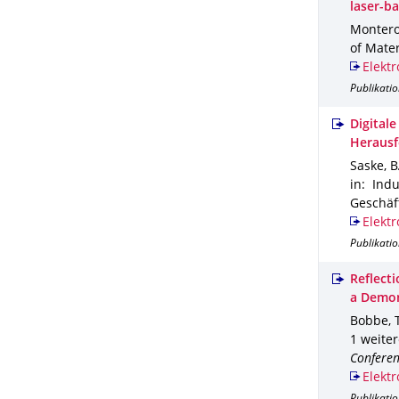
laser-b
Montero,
of Mater
Elektr
Publikatio
Digitale
Herausf
Saske, B.
in: Ind
Geschäf
Elektr
Publikatio
Reflect
a Demon
Bobbe, T
1 weite
Conferen
Elektr