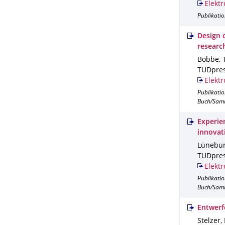
Elektr
Publikatio
Design o
researc
Bobbe, T
TUDpres
Elektr
Publikati
Buch/Sam
Experien
innovat
Lünebur
TUDpres
Elektr
Publikati
Buch/Sam
Entwerf
Stelzer, 