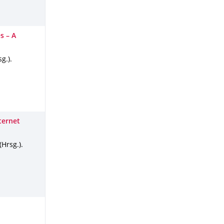
s – A
g.).
ternet
(Hrsg.).