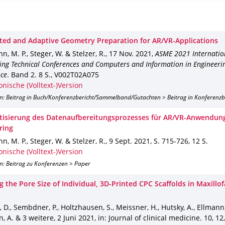
ed and Adaptive Geometry Preparation for AR/VR-Applications
 M. P., Steger, W. & Stelzer, R.
,
17 Nov. 2021
,
ASME 2021 Internatio
ing Technical Conferences and Computers and Information in Engineeri
nce
.
Band 2
.
8 S.
,
V002T02A075
onische (Volltext-)Version
on: Beitrag in Buch/Konferenzbericht/Sammelband/Gutachten > Beitrag in Konferenz
isierung des Datenaufbereitungsprozesses für AR/VR-Anwendun
ring
 M. P., Steger, W. & Stelzer, R.
,
9 Sept. 2021
,
S. 715-726
,
12 S.
onische (Volltext-)Version
n: Beitrag zu Konferenzen > Paper
 the Pore Size of Individual, 3D-Printed CPC Scaffolds in Maxillof
 D., Sembdner, P., Holtzhausen, S., Meissner, H., Hutsky, A., Ellmann,
, A. & 3 weitere
,
2 Juni 2021
,
in: Journal of clinical medicine
.
10
,
12