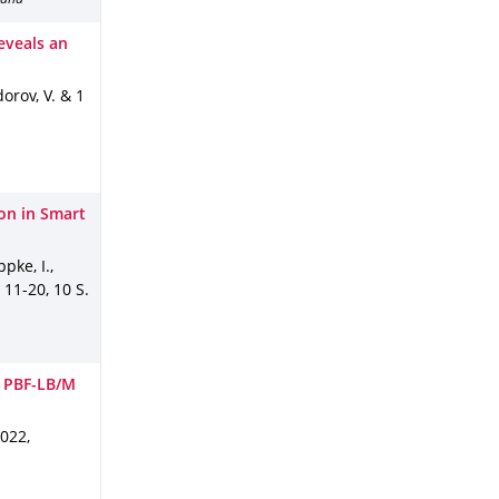
band
reveals an
dorov, V. & 1
ion in Smart
pke, I.,
. 11-20
,
10 S.
r PBF-LB/M
2022
,