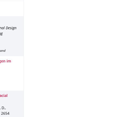
nal Design
ng
band
gen im
acial
 D.,
,
2654