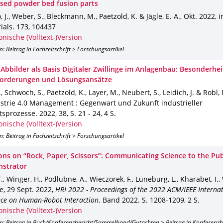
ased powder bed fusion parts
 J., Weber, S., Bleckmann, M., Paetzold, K. & Jägle, E. A.
,
Okt. 2022
,
i
ials
.
173
,
104437
onische (Volltext-)Version
n: Beitrag in Fachzeitschrift > Forschungsartikel
 Abbilder als Basis Digitaler Zwillinge im Anlagenbau: Besonderhei
orderungen und Lösungsansätze
, Schwoch, S., Paetzold, K., Layer, M., Neubert, S., Leidich, J. & Robl, 
ustrie 4.0 Management : Gegenwart und Zukunft industrieller
tsprozesse
.
2022
,
38
,
S. 21 - 24
,
4 S.
onische (Volltext-)Version
n: Beitrag in Fachzeitschrift > Forschungsartikel
ions on “Rock, Paper, Scissors”: Communicating Science to the Pu
strator
., Winger, H., Podlubne, A., Wieczorek, F., Lüneburg, L., Kharabet, I.,
re
,
29 Sept. 2022
,
HRI 2022 - Proceedings of the 2022 ACM/IEEE Interna
ce on Human-Robot Interaction
.
Band 2022
.
S. 1208-1209
,
2 S.
onische (Volltext-)Version