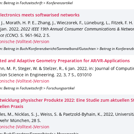
n: Beitrag in Fachzeitschrift > Konferenzartikel
 electronics meets softwarised networks
J., Morath, H. P. E., Zhang, J., Wieczorek, F., Lüneburg, L., Fitzek, F. H
 Jan. 2022
,
2022 IEEE 19th Annual Consumer Communications & Networ
ce (CCNC)
.
S. 961-962
,
2 S.
onische (Volltext-)Version
on: Beitrag in Buch/Konferenzbericht/Sammelband/Gutachten > Beitrag in Konferenz
ed and Adaptive Geometry Preparation for AR/VR-Applications
 M. P., Steger, W. & Stelzer, R.
,
6 Jan. 2022
,
in: Journal of Comput
tion Science in Engineering
.
22
,
3
,
7 S.
,
031010
onische (Volltext-)Version
n: Beitrag in Fachzeitschrift > Forschungsartikel
ntwicklung physischer Produkte 2022: Eine Studie zum aktuellen S
ellen Praxis
es, M., Nicklas, S. J., Weiss, S. & Paetzold-Byhain, K.
,
2022
,
Universit
wehr München
,
28 S.
onische (Volltext-)Version