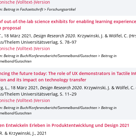
onische (Volltext-)Version
n: Beitrag in Fachzeitschrift > Forschungsartikel
f out-of-the-lab science exhibits for enabling learning experience
h proposal
.
,
18 März 2021
,
Design Research 2020
.
Krzywinski, J. & Wölfel, C. (Hrs
s/Thelem Universitätsverlag
,
S. 78–97
onische (Volltext-)Version
on: Beitrag in Buch/Konferenzbericht/Sammelband/Gutachten > Beitrag in
melband/Gutachten
cing the future today: The role of UX demonstrators in Tactile In
ion and its impact on technology transfer
g, L.
,
18 März 2021
,
Design Research 2020
.
Krzywinski, J. & Wölfel, C. 
s/Thelem Universitätsverlag
,
S. 11–29
onische (Volltext-)Version
on: Beitrag in Buch/Konferenzbericht/Sammelband/Gutachten > Beitrag in
melband/Gutachten
en Entwickeln Erleben in Produktentwicklung und Design 2021
R. & Krzywinski, J.
,
2021