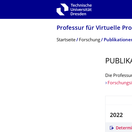
Zur Hauptnavigation springen
Zur Suche springen
Zum Inhalt springen
Professur für Virtuelle Pr
Breadcrumb-Menü
Startseite
Forschung
Publikatione
PUBLIK
Die Professur
Forschungs
2022
Determin