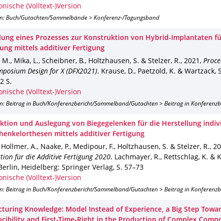
onische (Volltext-)Version
on: Buch/Gutachten/Sammelbände > Konferenz-/Tagungsband
lung eines Prozesses zur Konstruktion von Hybrid-Implantaten fü
ung mittels additiver Fertigung
 M., Mika, L., Scheibner, B., Holtzhausen, S. & Stelzer, R.
,
2021
,
Proce
posium Design for X (DFX2021)
.
Krause, D., Paetzold, K. & Wartzack, S
2 S.
onische (Volltext-)Version
on: Beitrag in Buch/Konferenzbericht/Sammelband/Gutachten > Beitrag in Konferenz
ktion und Auslegung von Biegegelenken für die Herstellung indiv
henkelorthesen mittels additiver Fertigung
, Hollmer, A., Naake, P., Medipour, F., Holtzhausen, S. & Stelzer, R.
,
20
tion für die Additive Fertigung 2020
.
Lachmayer, R., Rettschlag, K. & K
erlin, Heidelberg
: Springer Verlag
,
S. 57–73
onische (Volltext-)Version
on: Beitrag in Buch/Konferenzbericht/Sammelband/Gutachten > Beitrag in Konferenz
turing Knowledge: Model Instead of Experience, a Big Step Towa
cibility and First-Time-Right in the Production of Complex Com