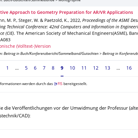
on: Buch/Gutachten/Sammelbände > Monographie
ctive Approach to Geometry Preparation for AR/VR Applications
 M. P., Steger, W. & Paetzold, K.
,
2022
,
Proceedings of the ASME Des
ing Technical Conference: 42nd Computers and Information in Engineer
ce (CIE)
.
The American Society of Mechanical Engineers(ASME)
,
Ban
2A083
onische (Volltext-)Version
on: Beitrag in Buch/Konferenzbericht/Sammelband/Gutachten > Beitrag in Konferenz
1
5
6
7
8
Seite 9, aktuell ausgewählt
9
10
11
12
13
16
nformationen werden durch das
FIS
bereitgestellt.
Sie die Veröffentlichungen vor der Umwidmung der Professur (alt
stechnik/CAD):