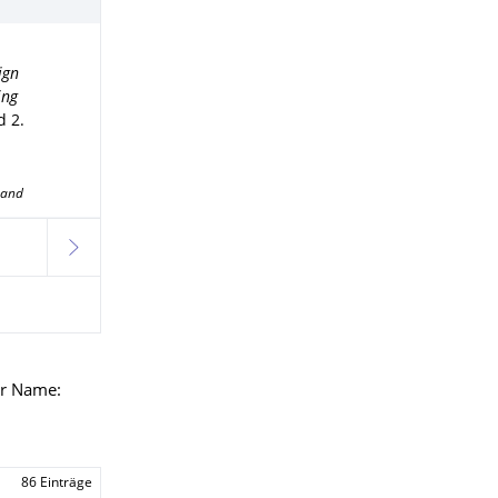
ign
ing
d 2
.
band
weiter
er Name:
86 Einträge