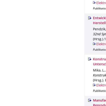
Elektr
Publikati
Entwick
Herstell
Pendzik,
32nd Sym
(Hrsg.).
1
Elektr
Publikati
Konstru
Untersc
Mika, L.
Konstruk
(Hrsg.).
B
Elektr
Publikati
Manufac
Reprodu