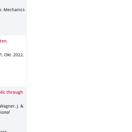
n: Mechanics
ten,
P.
,
Okt. 2022
,
blic through
 Wagner, J. &
tional