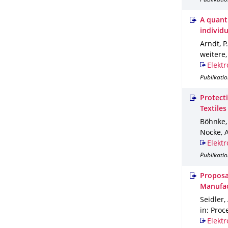
Publikati
A quanti
individ
Arndt, P.
weitere
Elektr
Publikatio
Protect
Textiles
Böhnke, 
Nocke, A
Elektr
Publikatio
Proposa
Manufac
Seidler,
in: Proc
Elektr