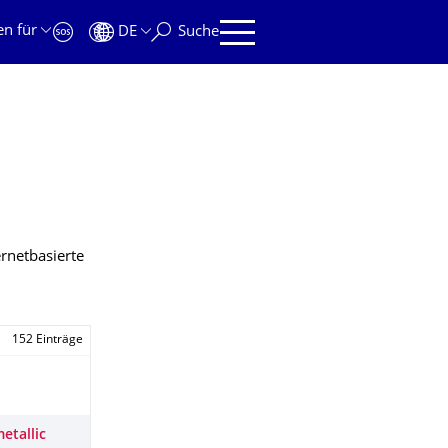
en für
DE
Suche
ernetbasierte
152 Einträge
etallic