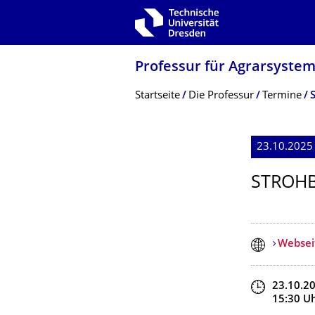
Zur Hauptnavigation springen
Zur Suche springen
Zum Inhalt springen
Professur für Agrarsyste
Breadcrumb-Menü
Startseite
Die Professur
Termine
23.10.2025 
STROHB
Websei
Zeit
23.10.2
15:30
U