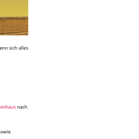
nn sich alles
lenhaus
nach
sowie