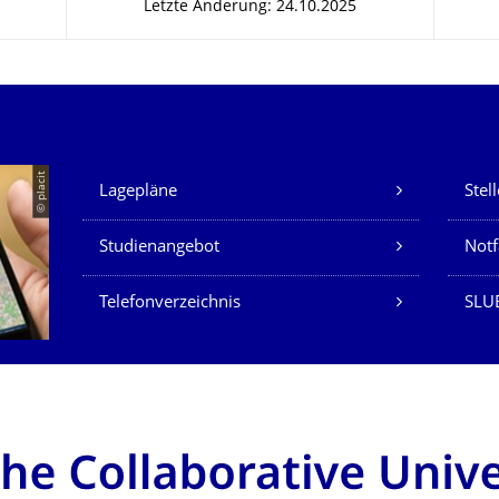
Letzte Änderung: 24.10.2025
Unsere Dienste
© placit
Lagepläne
Stel
Studienangebot
Not
Telefonverzeichnis
SLU