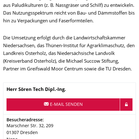
aus Paludikulturen (z. B. Nassgräser und Schilf) zu entwickeln.
Das Nutzungsspektrum reicht von Bau- und Dämmstoffen bis
hin zu Verpackungen und Faserformteilen.
Die Umsetzung erfolgt durch die Landwirtschaftskammer
Niedersachsen, das Thünen-Institut für Agrarklimaschutz, den
Landkreis Osterholz, das Niedersächsische Landvolk
(Kreisverband Osterholz), die Michael Succow Stiftung,
Partner im Greifswald Moor Centrum sowie die TU Dresden.
Name
Herr
Sören
Tech
Dipl.-Ing.
E-MAIL SENDEN
Adresse
Besucheradresse:
Marschner Str. 32, 209
01307
Dresden