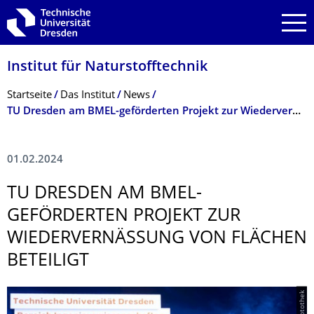
Zur Hauptnavigation springen
Zur Suche springen
Zum Inhalt springen
Institut für Naturstofftechnik
Breadcrumb-Menü
Startseite
Das Institut
News
TU Dresden am BMEL-geförderten Projekt zur Wiedervernässung von Flächen beteiligt
01.02.2024
TU DRESDEN AM BMEL-
GEFÖRDERTEN PROJEKT ZUR
WIEDERVERNÄS­SUNG VON FLÄCHEN
BETEILIGT