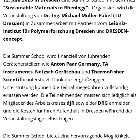
12. Juni 2026 in Dresden
eine Summer School mit dem Titel
"Sustainable Materials in Rheology".
Organisiert wird die
Veranstaltung von
Dr.-Ing. Michael Müller-Pabel (TU
Dresden)
in Zusammenarbeit mit Partnern vom
Leibniz-
Institut für Polymerforschung Dresden
und
DRESDEN-
concept
.
Die Summer School wird finanziell von führenden
Geräteherstellern wie
Anton Paar Germany
,
TA
Instruments
,
Netzsch Gerätebau
und
ThermoFisher
Scientific
unterstützt. Dank dieser großzügigen
Unterstützung können die Teilnahmegebühren vollständig
erlassen werden. Die Teilnehmenden müssen sich lediglich als
Mitglieder des Arbeitskreises
djR
sowie der
DRG
anmelden
und die Kosten für ihren Aufenthalt in Dresden während der
Veranstaltungstage selbst tragen.
Die Summer School bietet eine hervorragende Möglichkeit,