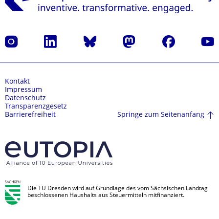
Instagram
LinkedIn
Bluesky
Mastodon
Facebook
Yout
Kontakt
Impressum
Datenschutz
Transparenzgesetz
Springe zum Seitenanfang
Barrierefreiheit
Die TU Dresden wird auf Grundlage des vom Sächsischen Landtag
beschlossenen Haushalts aus Steuermitteln mitfinanziert.