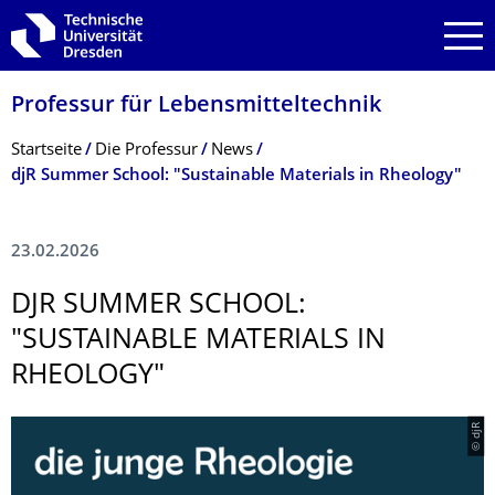
Zur Hauptnavigation springen
Zur Suche springen
Zum Inhalt springen
Professur für Lebensmitteltech­nik
Breadcrumb-Menü
Startseite
Die Professur
News
djR Summer School: "Sustainable Materials in Rheology"
23.02.2026
DJR SUMMER SCHOOL:
"SUSTAINABLE MATERIALS IN
RHEOLOGY"
© djR