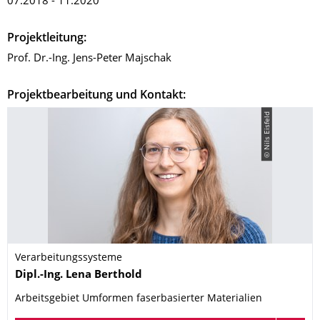
07.2018 - 11.2020
Projektleitung:
Prof. Dr.-Ing. Jens-Peter Majschak
Projektbearbeitung und Kontakt:
© Nils Eisfeld
Verarbeitungssysteme
Name
Dipl.-Ing.
Lena
Berthold
Arbeitsgebiet Umformen faserbasierter Materialien