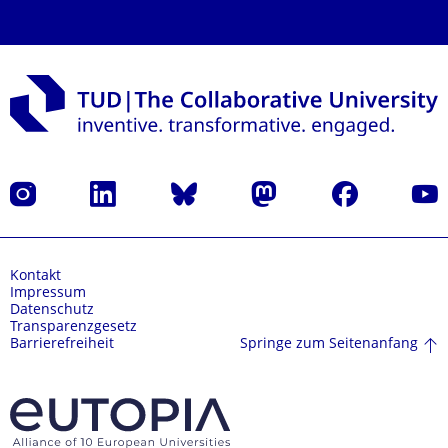
Instagram
LinkedIn
Bluesky
Mastodon
Facebook
Yout
Kontakt
Impressum
Datenschutz
Transparenzgesetz
Springe zum Seitenanfang
Barrierefreiheit