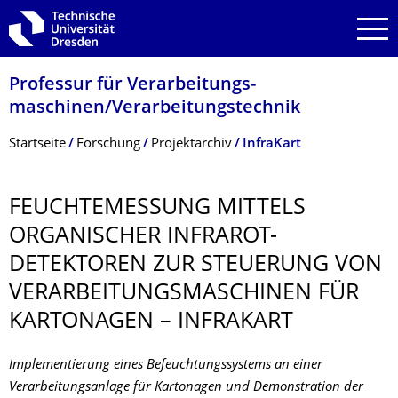
Zur Hauptnavigation springen
Zur Suche springen
Zum Inhalt springen
Professur für Verarbeitungs­
maschinen/Verarbeitungstech­nik
Breadcrumb-Menü
Startseite
Forschung
Projektarchiv
InfraKart
FEUCHTEMESSUNG MITTELS
ORGANISCHER INFRAROT-
DETEKTOREN ZUR STEUERUNG VON
VERARBEITUNGS­MASCHINEN FÜR
KARTONAGEN – INFRAKART
Implementierung eines Befeuchtungssystems an einer
Verarbeitungsanlage für Kartonagen und Demonstration der