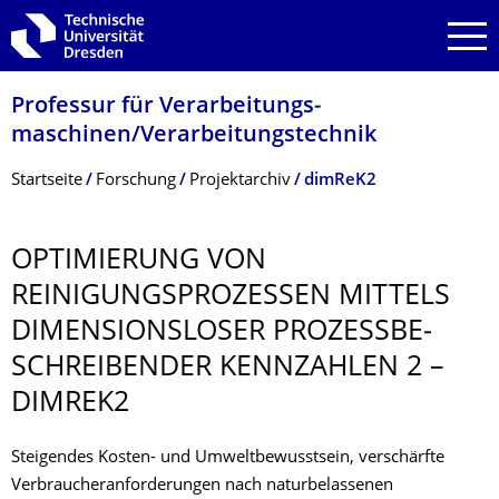
Zur Hauptnavigation springen
Zur Suche springen
Zum Inhalt springen
Professur für Verarbeitungs­
maschinen/Verarbeitungstech­nik
Breadcrumb-Menü
Startseite
Forschung
Projektarchiv
dimReK2
OPTIMIERUNG VON
REINIGUNGSPRO­ZESSEN MITTELS
DIMENSIONSLOSER PROZESSBE­
SCHREIBENDER KENNZAHLEN 2 –
DIMREK2
Steigendes Kosten- und Umweltbewusstsein, verschärfte
Verbraucheranforderungen nach naturbelassenen