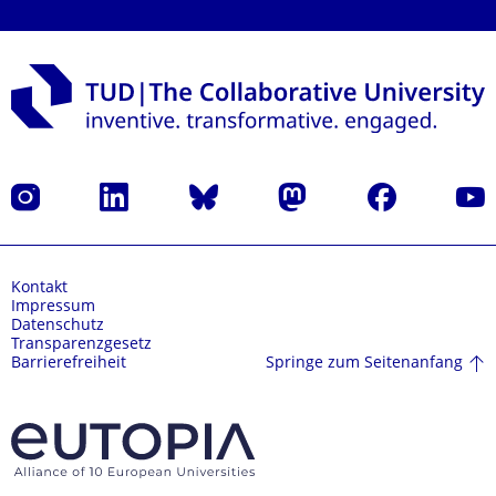
Instagram
LinkedIn
Bluesky
Mastodon
Facebook
Yout
Kontakt
Impressum
Datenschutz
Transparenzgesetz
Springe zum Seitenanfang
Barrierefreiheit