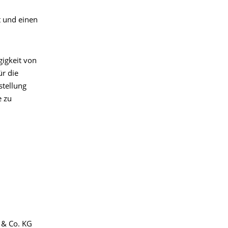
t und einen
igkeit von
ür die
stellung
e zu
 & Co. KG