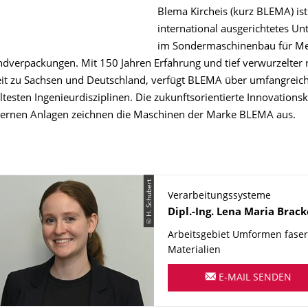
Blema Kircheis (kurz BLEMA) ist
international ausgerichtetes U
im Sondermaschinenbau für Met
dverpackungen. Mit 150 Jahren Erfahrung und tief verwurzelter 
t zu Sachsen und Deutschland, verfügt BLEMA über umfangreich
ältesten Ingenieurdisziplinen. Die zukunftsorientierte Innovations
ernen Anlagen zeichnen die Maschinen der Marke BLEMA aus.
© H. Schubert
Verarbeitungssysteme
Name
Dipl.-Ing.
Lena Maria
Brack
Arbeitsgebiet Umformen faser
Materialien
E-MAIL SENDEN