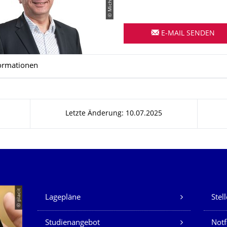
E-MAIL SENDEN
ormationen
Letzte Änderung: 10.07.2025
Unsere Dienste
© placit
Lagepläne
Stel
Studienangebot
Not