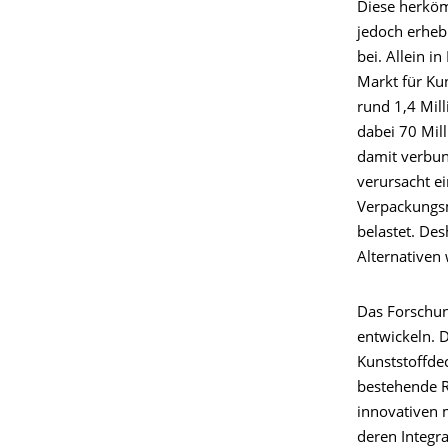
Diese herköm
jedoch erhe
bei. Allein i
Markt für Kun
rund 1,4 Mil
dabei 70 Mil
damit verbun
verursacht e
Verpackungs
belastet. De
Alternativen 
Das Forschun
entwickeln. 
Kunststoffdec
bestehende Re
innovativen 
deren Integra