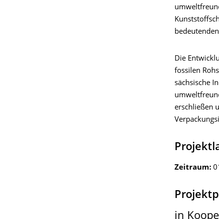
umweltfreundl
Kunststoffsc
bedeutenden 
Die Entwickl
fossilen Rohs
sächsische In
umweltfreund
erschließen 
Verpackungsin
Projektl
Zeitraum:
0
Projekt
in Koope