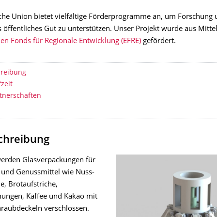
che Union bietet vielfältige Förderprogramme an, um Forschung 
s öffentliches Gut zu unterstützen. Unser Projekt wurde aus Mitte
en Fonds für Regionale Entwicklung (EFRE)
gefördert.
erzeichnis
hreibung
fzeit
rtnerschaften
chreibung
 werden Glasverpackungen für
 und Genussmittel wie Nuss-
, Brotaufstriche,
ungen, Kaffee und Kakao mit
hraubdeckeln verschlossen.