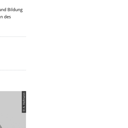
und Bildung
ln des
© A. Hofmann