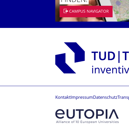
FINDEN!
CAMPUS NAVIGATOR
Kontakt
Impressum
Datenschutz
Trans