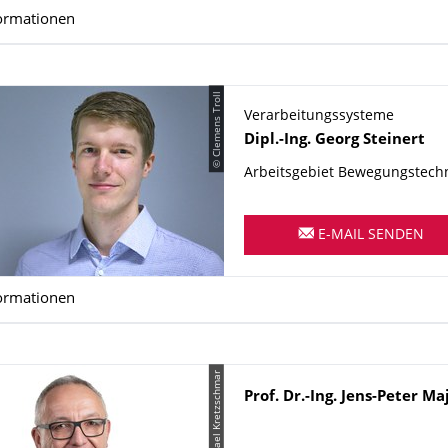
ormationen
© Clemens Troll
Verarbeitungssysteme
Name
Dipl.-Ing.
Georg
Steinert
Arbeitsgebiet Bewegungstech
E-MAIL SENDEN
ormationen
© Michael Kretzschmar
Name
Prof. Dr.-Ing. Jens-Peter M