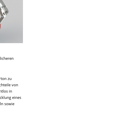
licheren
rton zu
chteile von
tlos in
icklung eines
ln sowie