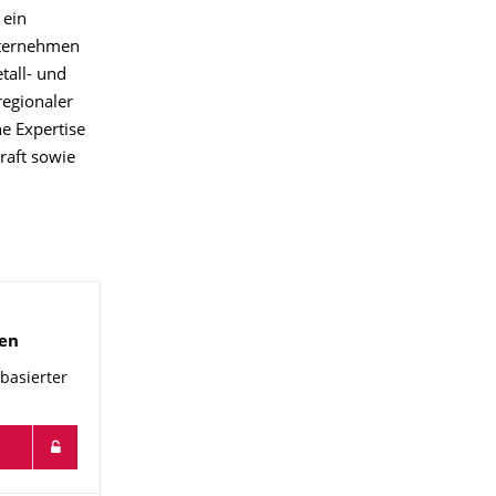
 ein
nternehmen
all- und
regionaler
e Expertise
kraft sowie
en
basierter