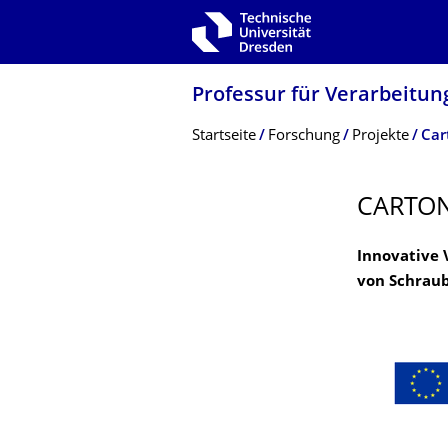
Zur Hauptnavigation springen
Zur Suche springen
Zum Inhalt springen
Professur für Verarbeitun
Breadcrumb-Menü
Startseite
Forschung
Projekte
Car
CARTON
Innovative 
von Schraub