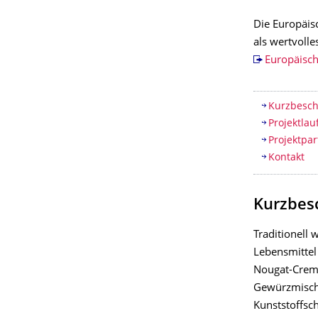
Die Europäis
als wertvolle
Europäisch
Inhaltsv
Kurzbesc
Projektlau
Projektpa
Kontakt
Kurzbes
Traditionell
Lebensmittel
Nougat-Creme
Gewürzmisch
Kunststoffsc