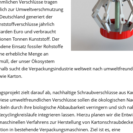
mlichen Verschlüsse tragen
blich zur Umweltverschmutzung
n Deutschland generiert der
ststoffverschlüsse jährlich
liarden Euro und verbraucht
lionen Tonnen Kunststoff. Der
dene Einsatz fossiler Rohstoffe
ine erhebliche Menge an
müll, der unser Ökosystem
shalb sucht die Verpackungsindustrie weltweit nach umweltfreund
wie Karton.
gsprojekt zielt darauf ab, nachhaltige Schraubverschlüsse aus Ka
Diese umweltfreundlichen Verschlüsse sollen die ökologischen Na
keln durch ihre biologische Abbaubarkeit verringern und sich nah
cyclingkreisläufe integrieren lassen. Hierzu planen wir die Entw
maschinellen Verfahrens zur Herstellung von Kartonschraubdecke
tion in bestehende Verpackungsmaschinen. Ziel ist es, eine