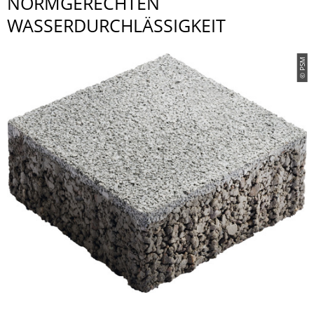
NORMGERECHTEN
WASSERDURCHLÄS­SIGKEIT
© PSM