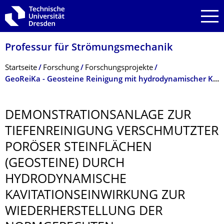
Zur Hauptnavigation springen
Zur Suche springen
Zum Inhalt springen
Professur für Strömungsmechanik
Breadcrumb-Menü
Startseite
Forschung
Forschungsprojekte
GeoReiKa - Geosteine Reinigung mit hydrodynamischer Kavitation
DEMONSTRATIONS­ANLAGE ZUR
TIEFENREINIGUNG VERSCHMUTZTER
PORÖSER STEINFLÄCHEN
(GEOSTEINE) DURCH
HYDRODYNAMISCHE
KAVITATIONSEIN­WIRKUNG ZUR
WIEDERHERSTEL­LUNG DER