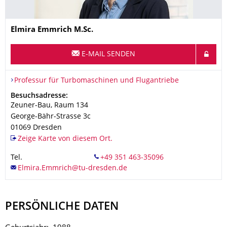
Name
Elmira
Emmrich
M.Sc.
E-MAIL SENDEN
Organisationsname
Professur für Turbomaschinen und Flugantriebe
Professur für Turbomaschinen und Flugantriebe
Adresse
Besuchsadresse:
Zeuner-Bau, Raum 134
George-Bähr-Strasse 3c
01069
Dresden
Zeige Karte von diesem Ort.
Tel.
PERSÖNLICHE DATEN