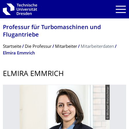
Zur Hauptnavigation springen
Zur Suche springen
Zum Inhalt springen
Professur für Turbomaschinen und
Flugantriebe
Breadcrumb-Menü
Startseite
Die Professur
Mitarbeiter
Mitarbeiterdaten
Elmira Emmrich
ELMIRA EMMRICH
© Michael Kretzschmar