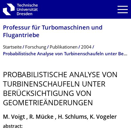
Zur Hauptnavigation springen
Zur Suche springen
Zum Inhalt springen
Professur für Turbomaschinen und
Flugantriebe
Breadcrumb-Menü
Startseite
Forschung
Publikationen
2004
Probabilistische Analyse von Turbinenschaufeln unter Berücksichtigung von Geometrieänderungen
PROBABILISTI­SCHE ANALYSE VON
TURBINENSCHAU­FELN UNTER
BERÜCKSICHTI­GUNG VON
GEOMETRIEÄNDE­RUNGEN
M. Voigt , R. Mücke , H. Schlums, K. Vogeler
abstract: