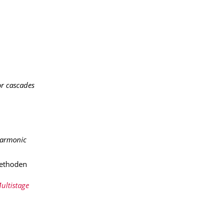
or cascades
 Harmonic
Methoden
ultistage