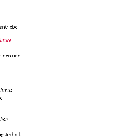
antriebe
future
chinen und
nismus
nd
chen
ngstechnik