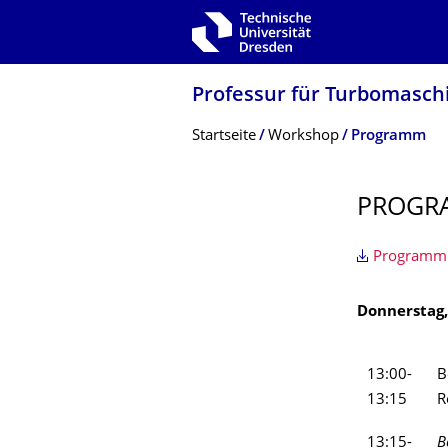
Zur Hauptnavigation springen
Zur Suche springen
Zum Inhalt springen
Professur für Turbomasch
Breadcrumb-Menü
Startseite
Workshop
Programm
PROGR
Programm
Donnerstag,
13:00-
B
13:15
R
13:15-
B