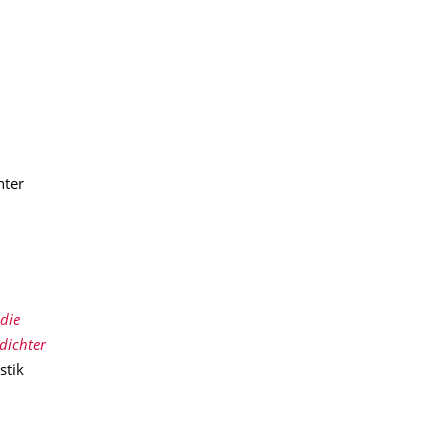
hter
die
dichter
stik