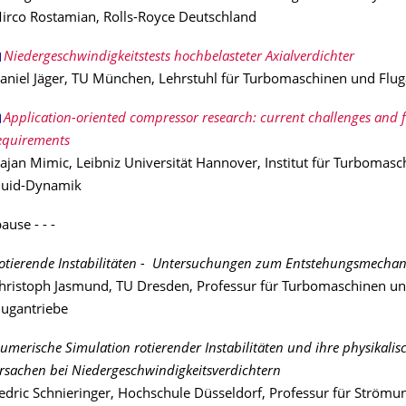
irco Rostamian, Rolls-Royce Deutschland
Niedergeschwindigkeitstests hochbelasteter Axialverdichter
aniel Jäger, TU München, Lehrstuhl für Turbomaschinen und Flug
Application-oriented compressor research: current challenges and 
equirements
ajan Mimic, Leibniz Universität Hannover, Institut für Turbomas
luid-Dynamik
ause - - -
otierende Instabilitäten - Untersuchungen zum Entstehungsmecha
hristoph Jasmund, TU Dresden, Professur für Turbomaschinen u
lugantriebe
umerische Simulation rotierender Instabilitäten und ihre physikalis
rsachen bei Niedergeschwindigkeitsverdichtern
edric Schnieringer, Hochschule Düsseldorf, Professur für Strömu