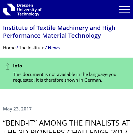
Skip to main navigation
Skip to search
Skip to content
Institute of Textile Machinery and High
Performance Material Technology
Breadcrumb Menu
Home
The Institute
News
Status Message
Info
This document is not available in the language you
requested. It is therefore shown in German.
May 23, 2017
“BEND-IT” AMONG THE FINALISTS AT