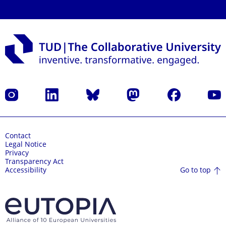
Instagram
LinkedIn
Bluesky
Mastodon
Facebook
YouT
Contact
Legal Notice
Privacy
Transparency Act
Go to top
Accessibility