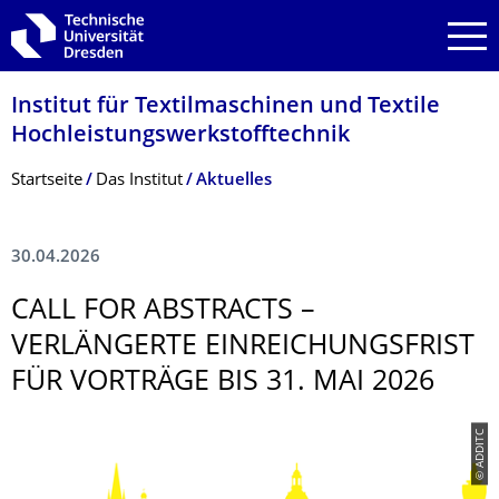
Zur Hauptnavigation springen
Zur Suche springen
Zum Inhalt springen
Institut für Textilmaschinen und Textile
Hochleistungswerk­stofftechnik
Breadcrumb-Menü
Startseite
Das Institut
Aktuelles
30.04.2026
CALL FOR ABSTRACTS –
VERLÄNGERTE EINREICHUNGS­FRIST
FÜR VORTRÄGE BIS 31. MAI 2026
© ADDITC