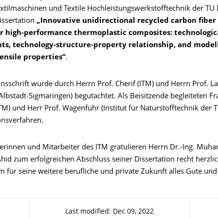
Textilmaschinen und Textile Hochleistungswerkstofftechnik der TU
issertation
„Innovative unidirectional recycled carbon fiber
or high-performance thermoplastic composites: technologic
s, technology-structure-property relationship, and model
ensile properties“
.
nsschrift wurde durch Herrn Prof. Cherif (ITM) und Herrn Prof. L
lbstadt-Sigmaringen) begutachtet. Als Beisitzende begleiteten Fr
TM) und Herr Prof. Wagenführ (Institut für Naturstofftechnik der 
nsverfahren.
terinnen und Mitarbeiter des ITM gratulieren Herrn Dr.-Ing. Mu
hid zum erfolgreichen Abschluss seiner Dissertation recht herzli
für seine weitere berufliche und private Zukunft alles Gute und v
Last modified: Dec 09, 2022