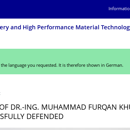
Informatio
inery and High Performance Material Technolog
n the language you requested. It is therefore shown in German.
2
 OF DR.-ING. MUHAMMAD FURQAN KH
SFULLY DEFENDED