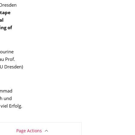
 Dresden
 tape
al
ing of
aourine
au Prof.
TU Dresden)
hammad
ch und
iel Erfolg.
Page Actions