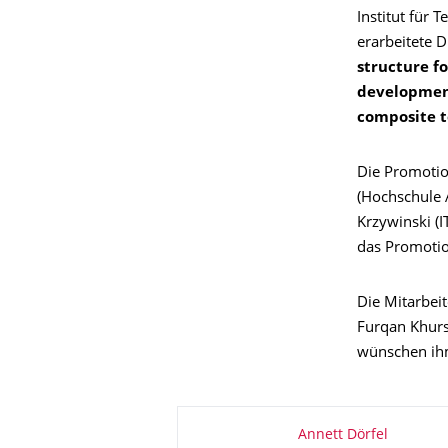
Institut für 
erarbeitete D
structure f
development
composite t
Die Promotio
(Hochschule A
Krzywinski (I
das Promotio
Die Mitarbei
Furqan Khurs
wünschen ihm 
About this page
Annett Dörfel