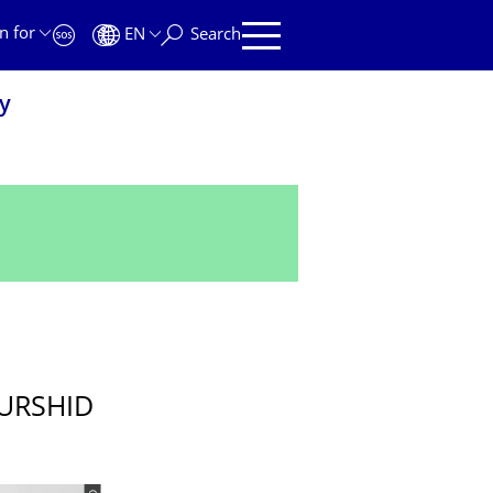
n for
EN
Search
y
URSHID