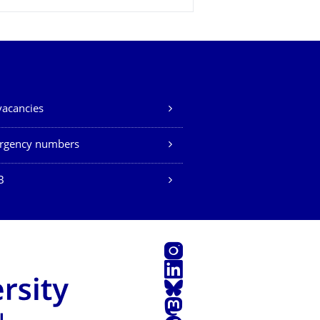
vacancies
rgency numbers
B
Instagram
LinkedIn
Bluesky
Mastodon