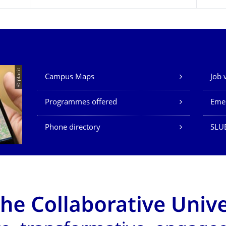
Our Services
© placit
Campus Maps
Job 
Programmes offered
Eme
Phone directory
SLU