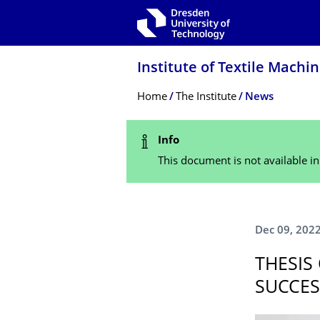
Skip to main navigation
Skip to search
Skip to content
Institute of Textile Mach
Breadcrumb Menu
Home
The Institute
News
Status Message
Info
This document is not available i
Dec 09, 202
THESIS
SUCCES