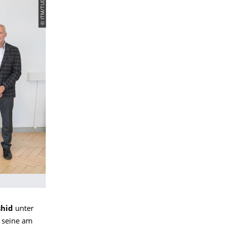
© ITM/TUD
shid
unter
) seine am