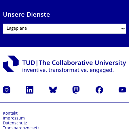
Unsere Dienste
Instagram
LinkedIn
Bluesky
Mastodon
Facebook
Yout
Kontakt
Impressum
Datenschutz
Transparenzgesetz