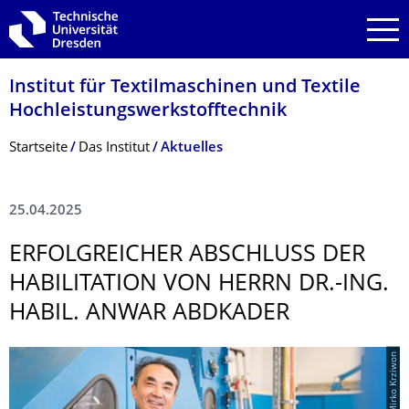
Zur Hauptnavigation springen
Zur Suche springen
Zum Inhalt springen
Institut für Textilmaschinen und Textile
Hochleistungswerk­stofftechnik
Breadcrumb-Menü
Startseite
Das Institut
Aktuelles
25.04.2025
ERFOLGREICHER ABSCHLUSS DER
HABILITATION VON HERRN DR.-ING.
HABIL. ANWAR ABDKADER
© Mirko Krziwon