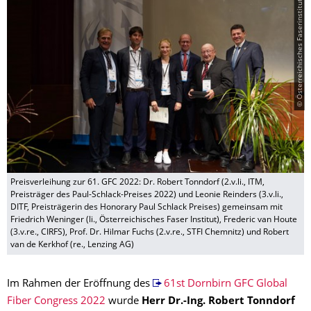
© Österreichisches Faserinstitut, Wien
Preisverleihung zur 61. GFC 2022: Dr. Robert Tonndorf (2.v.li., ITM,
Preisträger des Paul-Schlack-Preises 2022) und Leonie Reinders (3.v.li.,
DITF, Preisträgerin des Honorary Paul Schlack Preises) gemeinsam mit
Friedrich Weninger (li., Österreichisches Faser Institut), Frederic van Houte
(3.v.re., CIRFS), Prof. Dr. Hilmar Fuchs (2.v.re., STFI Chemnitz) und Robert
van de Kerkhof (re., Lenzing AG)
Im Rahmen der Eröffnung des
61st Dornbirn GFC Global
Fiber Congress 2022
wurde
Herr Dr.-Ing. Robert Tonndorf