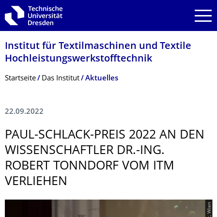
Zur Hauptnavigation springen
Zur Suche springen
Zum Inhalt springen
Institut für Textilmaschinen und Textile
Hochleistungswerk­stofftechnik
Breadcrumb-Menü
Startseite
Das Institut
Aktuelles
22.09.2022
PAUL-SCHLACK-PREIS 2022 AN DEN
WISSENSCHAFTLER DR.-ING.
ROBERT TONNDORF VOM ITM
VERLIEHEN