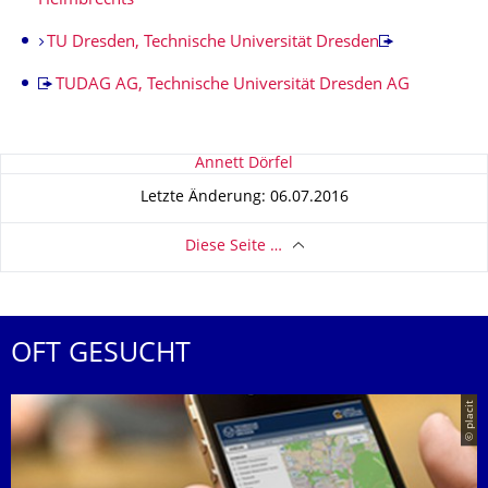
Helmbrechts
TU Dresden, Technische Universität Dresden
TUDAG AG, Technische Universität Dresden AG
Zu dieser Seite
Annett Dörfel
Letzte Änderung: 06.07.2016
Diese Seite …
OFT GESUCHT
© placit