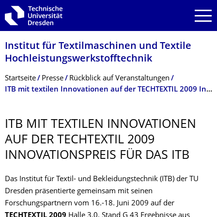
Zur Hauptnavigation springen
Zur Suche springen
Zum Inhalt springen
Institut für Textilmaschinen und Textile
Hochleistungswerk­stofftechnik
Breadcrumb-Menü
Startseite
Presse
Rückblick auf Veranstaltungen
ITB mit textilen Innovationen auf der TECHTEXTIL 2009 Innovationspreis für das ITB
ITB MIT TEXTILEN INNOVATIONEN
AUF DER TECHTEXTIL 2009
INNOVATIONS­PREIS FÜR DAS ITB
Das Institut für Textil- und Bekleidungstechnik (ITB) der TU
Dresden präsentierte gemeinsam mit seinen
Forschungspartnern vom 16.-18. Juni 2009 auf der
TECHTEXTIL 2009
Halle 3.0, Stand G 43 Ergebnisse aus