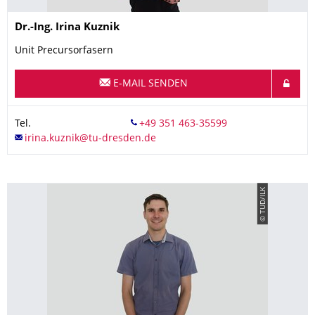
Name
Dr.-Ing.
Irina
Kuznik
Unit Precursorfasern
E-MAIL SENDEN
Tel.
© TUD/ILK