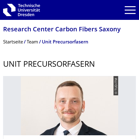
Zur Hauptnavigation springen
Zur Suche springen
Zum Inhalt springen
Research Center Carbon Fibers Saxony
Breadcrumb-Menü
Startseite
Team
Unit Precursorfasern
UNIT PRECURSORFASERN
© TUD-ITM