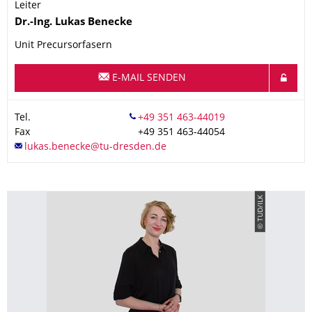
Leiter
Name
Dr.-Ing.
Lukas
Benecke
Unit Precursorfasern
E-MAIL SENDEN
Tel.
Fax
+49 351 463-44054
© TUD/ILK