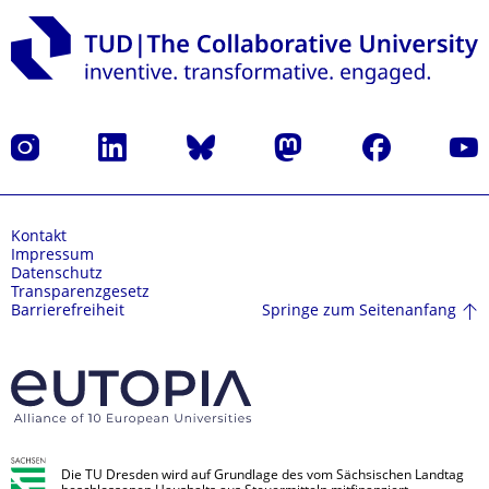
Instagram
LinkedIn
Bluesky
Mastodon
Facebook
Yout
Kontakt
Impressum
Datenschutz
Transparenzgesetz
Springe zum Seitenanfang
Barrierefreiheit
Die TU Dresden wird auf Grundlage des vom Sächsischen Landtag